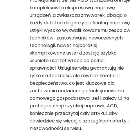
Profesjonalny Serwis AGD Warszawa oferuje
kompleksową i ekspresową naprawę
urządzeń, a zwłaszcza zmywarek, dbając o
każdy detal od diagnozy po finalną naprawę
Dzięki wysoko wykwalifikowanemu zespołow
techników i zastosowaniu nowoczesnych
technologii, nawet najbardziej
skomplikowane usterki zostają szybko
usunięte i sprzęt wraca do pełnej
sprawności. Usługi serwisu gwarantują nie
tylko skuteczność, ale również komfort i
bezpieczeństwo, co jest kluczowe dla
zachowania codziennego funkcjonowania
domowego gospodarstwa. Jeśli zależy Ci na
profesjonalnej i szybkiej naprawie AGD,
koniecznie przeczytaj cały artykuł, aby
dowiedzieć się więcej o szczegółach oferty i
niezawodności serwisu.