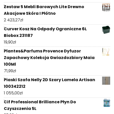
Zestaw 5 Mebli Barowych Lite Drewno
Akacjowe Skóra I Płótno
2 423,27
zł
Curver Kosz Na Odpady Ograniczne 6L
Biobox 231187
19,90
zł
Plantes&Parfums Provence Dyfuzor
Zapachowy Kolekcja Gwiazdozbiory Maia
100Ml
71,99
zł
Piaski Szafa Nelly 2D Szary Lamela Artisan
100342212
1 055,00
zł
Cif Professional Brilliance Płyn Do
Czyszczenia 5L