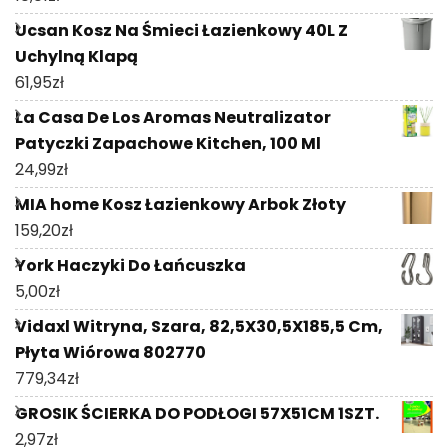
Ucsan Kosz Na Śmieci Łazienkowy 40L Z
Uchylną Klapą
61,95
zł
La Casa De Los Aromas Neutralizator
Patyczki Zapachowe Kitchen, 100 Ml
24,99
zł
MIA home Kosz Łazienkowy Arbok Złoty
159,20
zł
York Haczyki Do Łańcuszka
5,00
zł
Vidaxl Witryna, Szara, 82,5X30,5X185,5 Cm,
Płyta Wiórowa 802770
779,34
zł
GROSIK ŚCIERKA DO PODŁOGI 57X51CM 1SZT.
2,97
zł