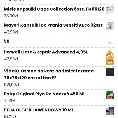
Miele Kapsułki Caps Collection 6Szt. 11486120
38,90
zł
Mayeri Kapsułki Do Prania Sensitiv Eco 32szt
42,99
zł
50
Perwoll Care &Repair Advanced 4,05L
42,99
zł
VidaXL Osłona na kosz na śmieci czarna
76x78x120 cm rattan PE
621,99
zł
Fairy Original Płyn Do Naczyń 450 Ml
7,99
zł
ETJA OLEJEK LAWENDOWY 10 ML
10,01
zł