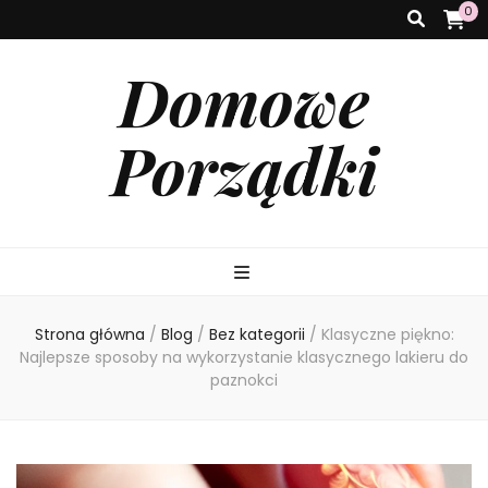
0
Domowe
Porządki
Strona główna
/
Blog
/
Bez kategorii
/
Klasyczne piękno:
Najlepsze sposoby na wykorzystanie klasycznego lakieru do
paznokci