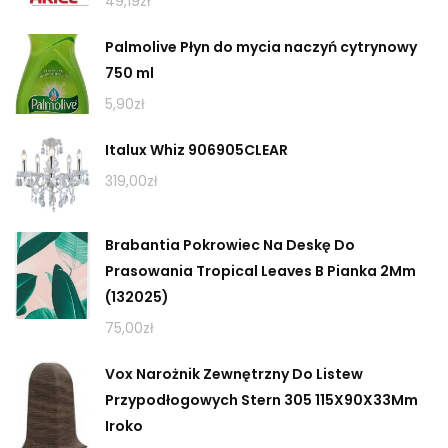
49,19
zł
Palmolive Płyn do mycia naczyń cytrynowy
750 ml
5,90
zł
Italux Whiz 906905CLEAR
319,00
zł
Brabantia Pokrowiec Na Deskę Do
Prasowania Tropical Leaves B Pianka 2Mm
(132025)
75,00
zł
Vox Narożnik Zewnętrzny Do Listew
Przypodłogowych Stern 305 115X90X33Mm
Iroko