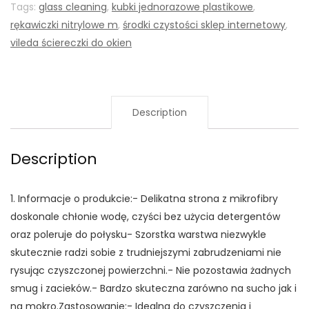
Tags:
glass cleaning
,
kubki jednorazowe plastikowe
,
rękawiczki nitrylowe m
,
środki czystości sklep internetowy
,
vileda ściereczki do okien
Description
Description
1. Informacje o produkcie:- Delikatna strona z mikrofibry
doskonale chłonie wodę, czyści bez użycia detergentów
oraz poleruje do połysku- Szorstka warstwa niezwykle
skutecznie radzi sobie z trudniejszymi zabrudzeniami nie
rysując czyszczonej powierzchni.- Nie pozostawia żadnych
smug i zacieków.- Bardzo skuteczna zarówno na sucho jak i
na mokro.Zastosowanie:- Idealna do czyszczenia i