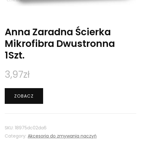
Anna Zaradna Ścierka
Mikrofibra Dwustronna
1Szt.
3,97
zł
ZOBACZ
SKU:
18975dc02da6
Category:
Akcesoria do zmywania naczyń