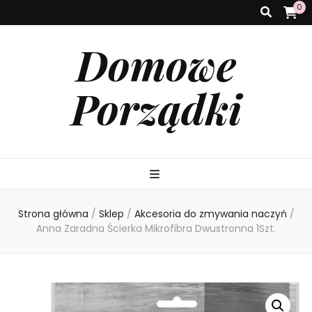
0
Domowe
Porządki
Strona główna
/
Sklep
/
Akcesoria do zmywania naczyń
/
Anna Zaradna Ścierka Mikrofibra Dwustronna 1Szt.