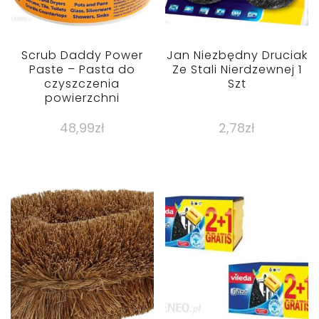
Scrub Daddy Power
Jan Niezbędny Druciak
Paste – Pasta do
Ze Stali Nierdzewnej 1
czyszczenia
Szt
powierzchni
48,99
zł
2,78
zł