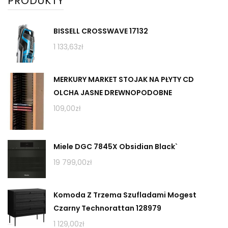
PRODUKTY
BISSELL CROSSWAVE 17132
1 133,63
zł
MERKURY MARKET STOJAK NA PŁYTY CD
OLCHA JASNE DREWNOPODOBNE
109,00
zł
Miele DGC 7845X Obsidian Black`
19 799,00
zł
Komoda Z Trzema Szufladami Mogest
Czarny Technorattan 128979
1 129,00
zł