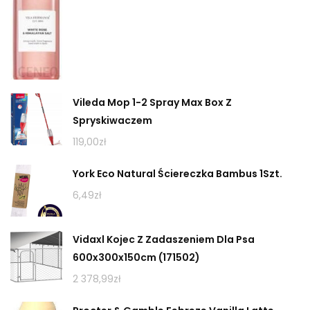
Vileda Mop 1-2 Spray Max Box Z
Spryskiwaczem
119,00
zł
York Eco Natural Ściereczka Bambus 1Szt.
6,49
zł
Vidaxl Kojec Z Zadaszeniem Dla Psa
600x300x150cm (171502)
2 378,99
zł