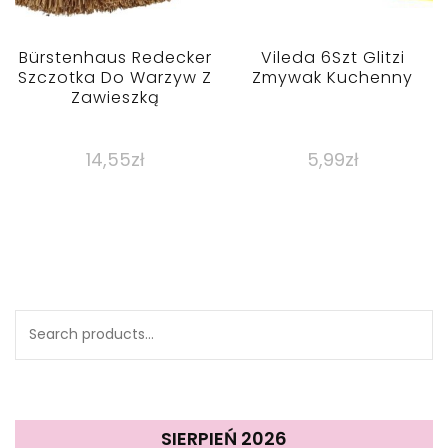
Bürstenhaus Redecker
Vileda 6Szt Glitzi
Szczotka Do Warzyw Z
Zmywak Kuchenny
Zawieszką
14,55
zł
5,99
zł
Search
for:
SIERPIEŃ 2026