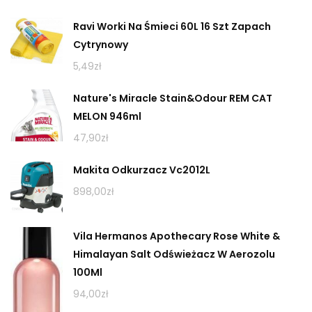
Ravi Worki Na Śmieci 60L 16 Szt Zapach
Cytrynowy
5,49
zł
Nature's Miracle Stain&Odour REM CAT
MELON 946ml
47,90
zł
Makita Odkurzacz Vc2012L
898,00
zł
Vila Hermanos Apothecary Rose White &
Himalayan Salt Odświeżacz W Aerozolu
100Ml
94,00
zł