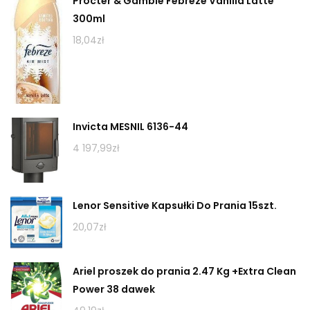
Procter & Gamble Febreze Vanilla Latte
300ml
18,04
zł
Invicta MESNIL 6136-44
4 197,99
zł
Lenor Sensitive Kapsułki Do Prania 15szt.
20,07
zł
Ariel proszek do prania 2.47 Kg +Extra Clean
Power 38 dawek