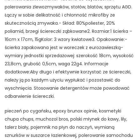
polerowania zlewozmywaków, stołów, blatów, sprzętu AGD.
Łączy w sobie delikatność i chłonność mikrofiby ze
skutecznością zmywaka.- Skład: 80%poliester, 20%
poliamid, brzegi ściereczki ząbkowane2. Rozmiar:1 ścierka –
16cm x 17cm, 15gKolor: 3 wzory kwiatowe3. Opakowanie:-
ścierka zapakowana jest w woreczek z eurozawieszką-
wymiary jednostki sprzedażowej: szerokość 18cm, wysokość
23,8cm, grubość 0,5cm, waga 22g4. Informacje
dodatkowe:Aby długo i efektywnie korzystać ze ściereczki,
należy ją po każdym użyciu wypłukać i pozostawić do
wyschnięcia. Stosowanie detergentów może powodować
odbarwienie ściereczki.
pieczeń po cygańsku, epoxy brunox opinie, kosmetyki
chupa chups, muchozol bros, polski młynek do kawy, lily,
talerz biały, pojemnik na płyn do naczyń, wymianą
sznurków w suszarce łazienkowej, polerowanie samochodu