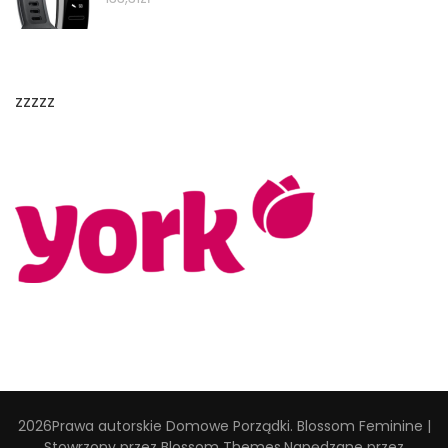
zzzzz
2026Prawa autorskie
Domowe Porządki
.
Blossom Feminine |
Stowrzony przez
Blossom Themes
.Napędzane przez