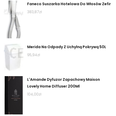
Faneco Suszarka Hotelowa Do Włosów Zefir
383,87
zł
Merida Na Odpady Z Uchylną Pokrywą 50L
95,94
zł
L'Amande Dyfuzor Zapachowy Maison
Lovely Home Diffuser 200Ml
104,00
zł