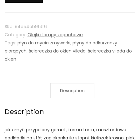
SKU:
94de4ab9f3f6
Category:
Olejki i lampy zapachowe
Tags:
płyn do mycia zmywarki
,
płyny do odkurzaczy
piorących
,
ściereczka do okien vileda
,
ściereczka vileda do
okien
Description
Description
jak umyć przypalony garnek, forma tarta, musztardowe
podkładki na stół, zapiekanka ile stopni, kieliszek krosno, plak