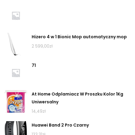
Hizero 4 w 1 Bionic Mop automatyczny mop
2 599,00
zł
71
At Home Odplamiacz W Proszku Kolor 1Kg
Uniwersalny
14,49
zł
Huawei Band 2 Pro Czarny
133,31
zł