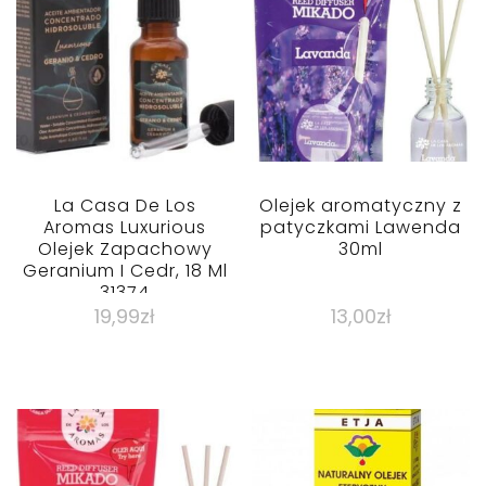
La Casa De Los
Olejek aromatyczny z
Aromas Luxurious
patyczkami Lawenda
Olejek Zapachowy
30ml
Geranium I Cedr, 18 Ml
31374
19,99
zł
13,00
zł