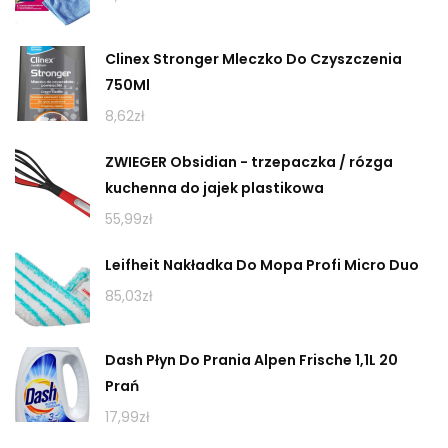
Clinex Stronger Mleczko Do Czyszczenia
750Ml
8,62
zł
ZWIEGER Obsidian - trzepaczka / rózga
kuchenna do jajek plastikowa
55,99
zł
Leifheit Nakładka Do Mopa Profi Micro Duo
85,03
zł
Dash Płyn Do Prania Alpen Frische 1,1L 20
Prań
17,99
zł