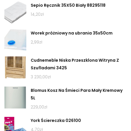
Sepio Ręcznik 35X50 Biały 88295118
14,20
zł
Worek próżniowy na ubrania 35x50cm
2,99
zł
Cudnemeble Niska Przeszklona Witryna Z
Szufladami 3425
3 230,00
zł
Blomus Kosz Na Śmieci Para Mały Kremowy
5L
229,00
zł
York Ściereczka 026100
4,70
zł