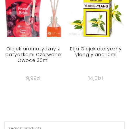
Olejek aromatyczny z
Etja Olejek eteryczny
patyczkami Czerwone
ylang ylang 10ml
Owoce 30ml
9,99
zł
14,01
zł
Search