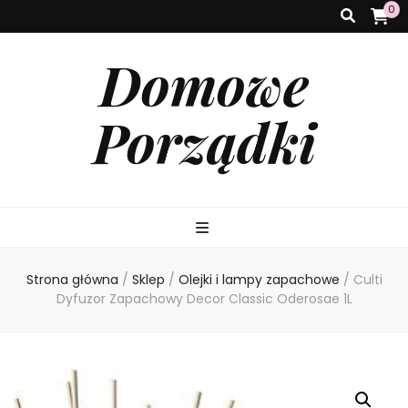
0
Domowe
Porządki
Strona główna
/
Sklep
/
Olejki i lampy zapachowe
/
Culti
Dyfuzor Zapachowy Decor Classic Oderosae 1L