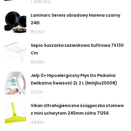
1 499,00
zł
Luminarc Serwis obiadowy Harena czarny
24El.
159,15
zł
Sepio Suszarka Łazienkowa Sufitowa 7X130
Cm
65,58
zł
Jelp 0+ Hipoalergiczny Płyn Do Płukania
Delikatna Świeżość 2L 2 L (Nnhjliu20008)
15,53
zł
Vikan Ultrahigieniczna ściągaczka stołowa
z mini uchwytam 245mm żółta 71256
48,81
zł