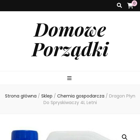
0
Domowe
Porządki
Strona główna
/
Sklep
/
Chemia gospodarcza
/
Dragon Płyn
Do Spryskiwaczy 4L Letni