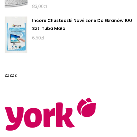
83,00
zł
Incore Chusteczki Nawilżone Do Ekranów 100
Szt. Tuba Mała
6,50
zł
zzzzz