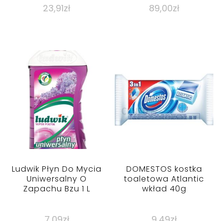
23,91
zł
89,00
zł
Ludwik Płyn Do Mycia
DOMESTOS kostka
Uniwersalny O
toaletowa Atlantic
Zapachu Bzu 1 L
wkład 40g
7,09
zł
9,49
zł