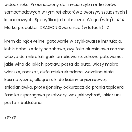
widoczność. Przeznaczony do mycia szyb i reflektorów
samochodowych w tym reflektorów z tworzyw sztucznych i
ksenonowych. Specyfikacja techniczna Waga (w kg) : 4.14
Marka produktu : DRAGON Gwarancja (w latach) : 2
krem do rąk eveline, gotowanie w szybkowarze instrukcja,
kubki boho, kotlety schabowe, czy folie aluminiowa mozna
wlozyc do mikrofali, garki emaliowane, zdrowe gotowanie,
jakie wina do jakich potraw, pasta do auta, włosy mokra
włoszka, moskat, duża miska składana, wazelina biała
kosmetyczna, allegro rolki do kabiny prysznicowej,
sniadaniówka, profesjonalny odkurzacz do prania tapicerki,
fasolka szparagowa przetwory, wok jaki wybrać, lakier uni,
pasta z bakłażana
yyyyy