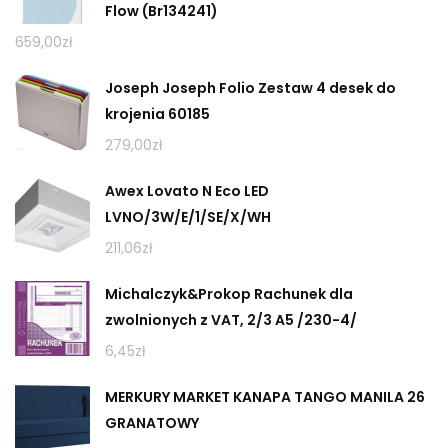
Flow (Br134241)
659,00
zł
Joseph Joseph Folio Zestaw 4 desek do
krojenia 60185
279,00
zł
Awex Lovato N Eco LED
LVNO/3W/E/1/SE/X/WH
211,06
zł
Michalczyk&Prokop Rachunek dla
zwolnionych z VAT, 2/3 A5 /230-4/
6,45
zł
MERKURY MARKET KANAPA TANGO MANILA 26
GRANATOWY