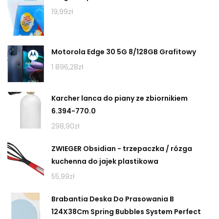
19,99
zł
Motorola Edge 30 5G 8/128GB Grafitowy
1 896,28
zł
Karcher lanca do piany ze zbiornikiem
6.394-770.0
298,90
zł
ZWIEGER Obsidian - trzepaczka / rózga
kuchenna do jajek plastikowa
55,99
zł
Brabantia Deska Do Prasowania B
124X38Cm Spring Bubbles System Perfect