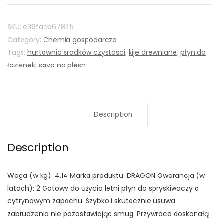
SKU:
e39facb67845
Category:
Chemia gospodarcza
Tags:
hurtownia środków czystości
,
kije drewniane
,
płyn do
łazienek
,
savo na plesn
Description
Description
Waga (w kg): 4.14 Marka produktu: DRAGON Gwarancja (w
latach): 2 Gotowy do użycia letni płyn do spryskiwaczy o
cytrynowym zapachu. Szybko i skutecznie usuwa
zabrudzenia nie pozostawiając smug. Przywraca doskonałą