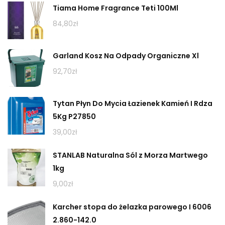
Tiama Home Fragrance Teti 100Ml
84,80
zł
Garland Kosz Na Odpady Organiczne Xl
92,70
zł
Tytan Płyn Do Mycia Łazienek Kamień I Rdza
5Kg P27850
39,00
zł
STANLAB Naturalna Sól z Morza Martwego
1kg
9,00
zł
Karcher stopa do żelazka parowego I 6006
2.860-142.0