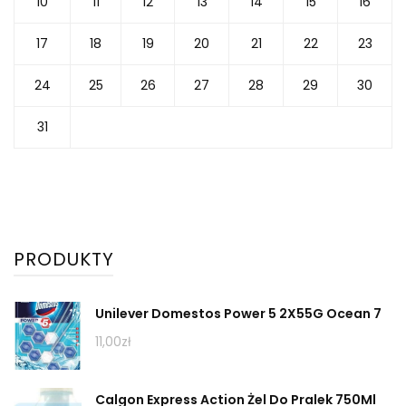
10
11
12
13
14
15
16
17
18
19
20
21
22
23
24
25
26
27
28
29
30
31
PRODUKTY
Unilever Domestos Power 5 2X55G Ocean 7
11,00
zł
Calgon Express Action Żel Do Pralek 750Ml