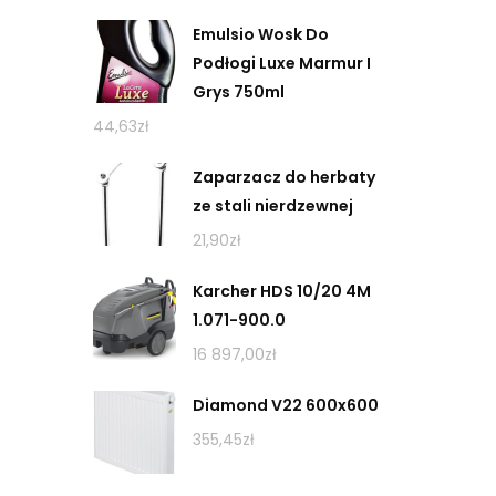
Emulsio Wosk Do
Podłogi Luxe Marmur I
Grys 750ml
44,63
zł
Zaparzacz do herbaty
ze stali nierdzewnej
21,90
zł
Karcher HDS 10/20 4M
1.071-900.0
16 897,00
zł
Diamond V22 600x600
355,45
zł