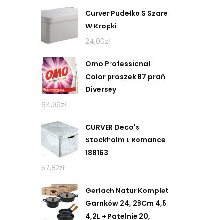
Curver Pudełko S Szare
W Kropki
24,00
zł
Omo Professional
Color proszek 87 prań
Diversey
64,99
zł
CURVER Deco's
Stockholm L Romance
188163
57,82
zł
Gerlach Natur Komplet
Garnków 24, 28Cm 4,5
4,2L + Patelnie 20,