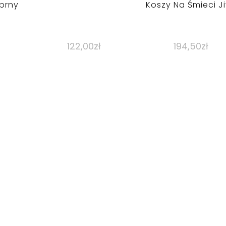
ebrny
Koszy Na Śmieci J
122,00
zł
194,50
zł