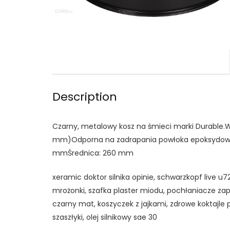
Description
Czarny, metalowy kosz na śmieci marki Durable.
mm)Odporna na zadrapania powłoka epoksydowaK
mmŚrednica: 260 mm
xeramic doktor silnika opinie, schwarzkopf live u72 
mrożonki, szafka plaster miodu, pochłaniacze za
czarny mat, koszyczek z jajkami, zdrowe koktajle 
szaszłyki, olej silnikowy sae 30