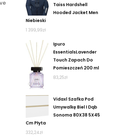
ive
Taiss Hardshell
Hooded Jacket Men
Niebieski
1 399,99
zł
Ipuro
EssentialsLavender
Touch Zapach Do
Pomieszczeń 200 ml
83,25
zł
Vidaxl Szafka Pod
Umywalkę Biel I Dąb
Sonoma 80X38 5X45
Cm Płyta
332,24
zł