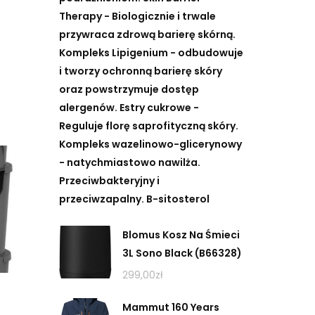
Therapy - Biologicznie i trwale
przywraca zdrową barierę skórną.
Kompleks Lipigenium - odbudowuje
i tworzy ochronną barierę skóry
oraz powstrzymuje dostęp
alergenów. Estry cukrowe -
Reguluje florę saprofityczną skóry.
Kompleks wazelinowo-glicerynowy
- natychmiastowo nawilża.
Przeciwbakteryjny i
przeciwzapalny. B-sitosterol
Blomus Kosz Na Śmieci
3L Sono Black (B66328)
299,00
zł
Mammut 160 Years