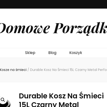
Domowe Porządk
Sklep
Blog
Koszyk
Kosze na śmieci
/
Durable Kosz Na Śmieci 15L Czarny Metal Perf
Durable Kosz Na Śmieci
15L Czarny Metal