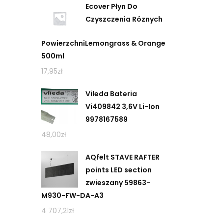
Ecover Płyn Do
Czyszczenia Róznych
PowierzchniLemongrass & Orange
500ml
17,95
zł
Vileda Bateria
Vi409842 3,6V Li-Ion
9978167589
48,00
zł
AQfelt STAVE RAFTER
points LED section
zwieszany 59863-
M930-FW-DA-A3
4 707,21
zł