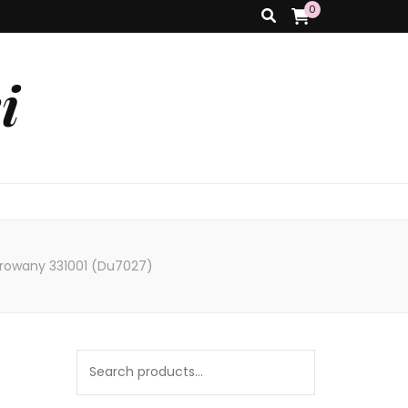
0
i
orowany 331001 (Du7027)
Search
for: