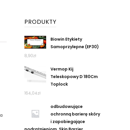
PRODUKTY
Biowin Etykiety
Samoprzylepne (EP30)
8,90
zł
Vermop Kij
Teleskopowy D 180Cm
Toplock
164,04
zł
odbudowujące
ochronną barierę skóry
na
i zapobiegające
podrażnieniom. Skin Barrier