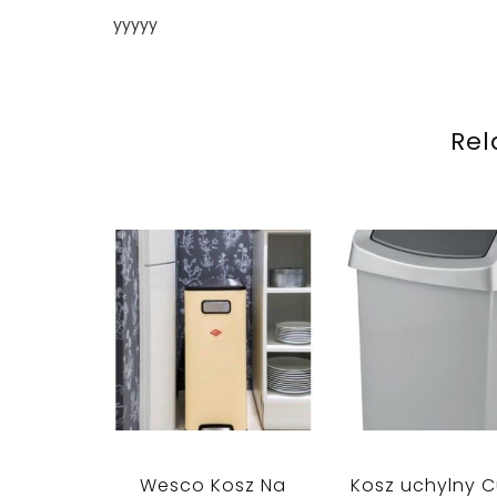
yyyyy
Rel
Wesco Kosz Na
Kosz uchylny C