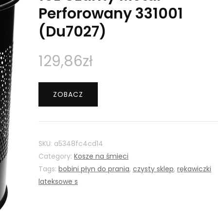
Perforowany 331001
(Du7027)
129,86
zł
ZOBACZ
SKU:
a5348fc4cd14
Category:
Kosze na śmieci
Tags:
bobini płyn do prania
,
czysty sklep
,
rękawiczki
lateksowe s