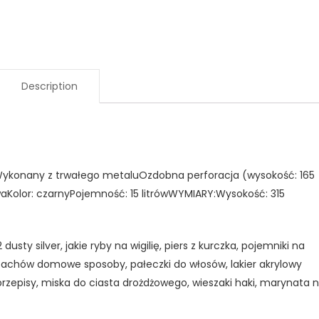
Description
Wykonany z trwałego metaluOzdobna perforacja (wysokość: 165
olor: czarnyPojemność: 15 litrówWYMIARY:Wysokość: 315
dusty silver, jakie ryby na wigilię, piers z kurczka, pojemniki na
pachów domowe sposoby, pałeczki do włosów, lakier akrylowy
przepisy, miska do ciasta drożdżowego, wieszaki haki, marynata 