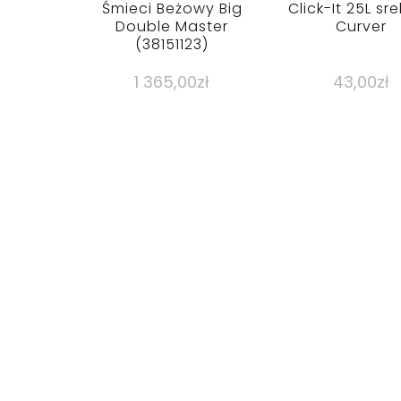
Śmieci Beżowy Big
Click-It 25L sr
Double Master
Curver
(38151123)
1 365,00
zł
43,00
zł