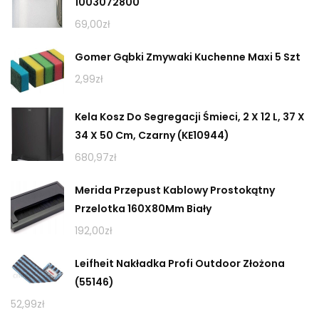
1003072800
69,00
zł
Gomer Gąbki Zmywaki Kuchenne Maxi 5 Szt
2,99
zł
Kela Kosz Do Segregacji Śmieci, 2 X 12 L, 37 X
34 X 50 Cm, Czarny (KE10944)
680,97
zł
Merida Przepust Kablowy Prostokątny
Przelotka 160X80Mm Biały
192,00
zł
Leifheit Nakładka Profi Outdoor Złożona
(55146)
52,99
zł