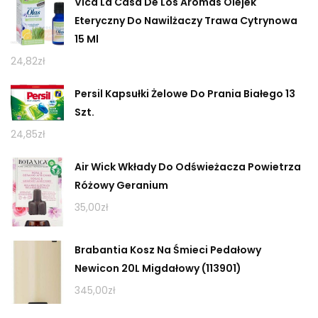
Vica La Casa De Los Aromas Olejek
Eteryczny Do Nawilżaczy Trawa Cytrynowa
15 Ml
24,82
zł
Persil Kapsułki Żelowe Do Prania Białego 13
Szt.
24,85
zł
Air Wick Wkłady Do Odświeżacza Powietrza
Różowy Geranium
35,00
zł
Brabantia Kosz Na Śmieci Pedałowy
Newicon 20L Migdałowy (113901)
345,00
zł