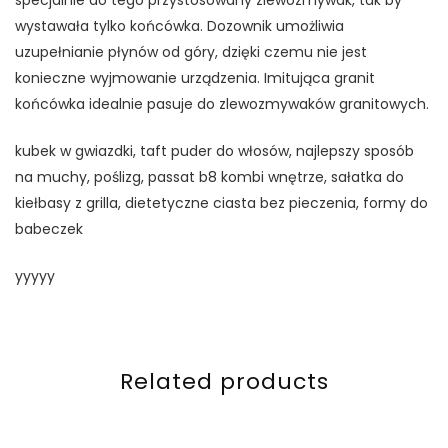
specjalnie do tego przystosowany zlewozmywak, tak by
wystawała tylko końcówka. Dozownik umożliwia
uzupełnianie płynów od góry, dzięki czemu nie jest
konieczne wyjmowanie urządzenia. Imitująca granit
końcówka idealnie pasuje do zlewozmywaków granitowych.
kubek w gwiazdki, taft puder do włosów, najlepszy sposób
na muchy, poślizg, passat b8 kombi wnętrze, sałatka do
kiełbasy z grilla, dietetyczne ciasta bez pieczenia, formy do
babeczek
yyyyy
Related products