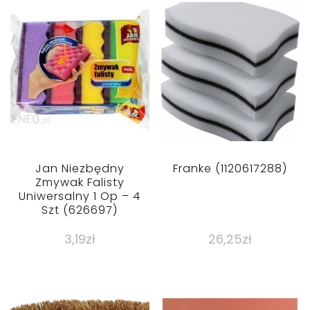
Jan Niezbędny
Franke (1120617288)
Zmywak Falisty
Uniwersalny 1 Op – 4
Szt (626697)
3,19
zł
26,25
zł