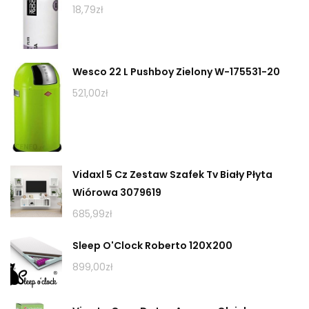
18,79
zł
Wesco 22 L Pushboy Zielony W-175531-20
521,00
zł
Vidaxl 5 Cz Zestaw Szafek Tv Biały Płyta
Wiórowa 3079619
685,99
zł
Sleep O'Clock Roberto 120X200
899,00
zł