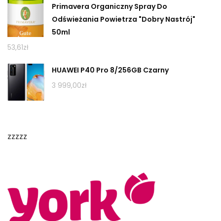
Primavera Organiczny Spray Do
Odświeżania Powietrza "Dobry Nastrój"
50ml
53,61
zł
HUAWEI P40 Pro 8/256GB Czarny
3 999,00
zł
zzzzz