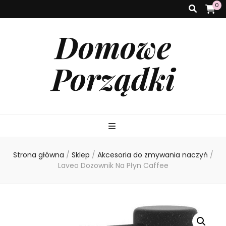
0
Domowe
Porządki
Strona główna
/
Sklep
/
Akcesoria do zmywania naczyń
/
Laveo Dozownik Na Płyn Caffee