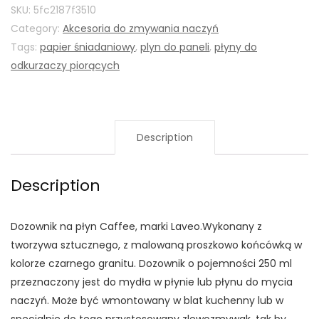
SKU:
5fc2187f3510
Category:
Akcesoria do zmywania naczyń
Tags:
papier śniadaniowy
,
plyn do paneli
,
płyny do
odkurzaczy piorących
Description
Description
Dozownik na płyn Caffee, marki Laveo.Wykonany z
tworzywa sztucznego, z malowaną proszkowo końcówką w
kolorze czarnego granitu. Dozownik o pojemności 250 ml
przeznaczony jest do mydła w płynie lub płynu do mycia
naczyń. Może być wmontowany w blat kuchenny lub w