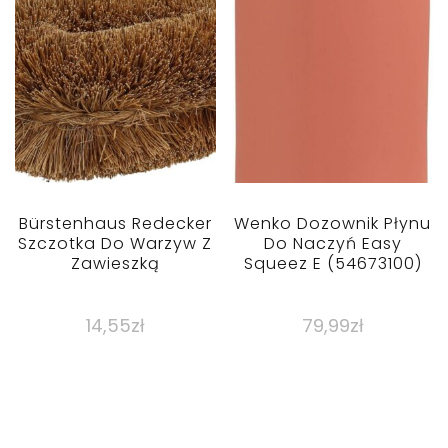
Bürstenhaus Redecker
Wenko Dozownik Płynu
Szczotka Do Warzyw Z
Do Naczyń Easy
Zawieszką
Squeez E (54673100)
14,55
zł
79,99
zł