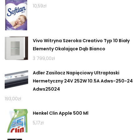
10,59
zł
Vivo Witryna Szeroka Creativo Typ 10 Biały
Elementy Okalające Dąb Bianco
3 799,00
zł
Adler Zasilacz Napięciowy Ultrapłaski
Hermetyczny 24V 252W 10.5A Adws-250-24
Adws25024
193,00
zł
Henkel Clin Apple 500 Ml
5,17
zł