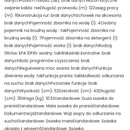
danychPoziom hałasu (dB): brak danychAutomatyczne
zwijanie kabla: nieDługość przewodu (m): 12Zasięg pracy
(m): 16Konstrukcja rur: brak danychSchowek na akcesoria:
brak danychPojemność zbiornika na wodę (l): 4Osobny
pojemnik na brudną wodę : takPojemność zbiornika na
brudną wodę (l): 7Pojemność zbiornika na detergent (l):
brak danychPojemność worka (l): brak danychRodzaj
filtrów: EPA 10Filtr wodny: takWskaźniki kontrolne: brak
danychIlość programów czyszczenia: brak
danychRegulowana moc ssania: brak danychFunkcja
zbierania wody: takFunkcja prania: takMożliwość odkurzania
na sucho: brak danychPozostałe funkcje: brak
danychWysokość (cm): 53Szerokość (cm): 40Długość
(cm): 35Waga (kg): 10.5Standardowe: Duża ssawka do
praniaStandardowe: Mała ssawka do praniaStandardowe:
DokumentacjaStandardowe: Wąż ssący do odkurzania na
suchoStandardowe: Ssawka małaStandardowe: Ssawka
okrągłą z włosemStandardowe: Ssawka