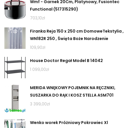
Wmf - Garnek 20Cm, Platynowy, Fusiontec
Functional (517315290)
703,10
zł
Firanka Reja 150 x 250 cm DomoweTekstylia ,
WN182R 250 , Święta Boże Narodzenie
109,90
zł
House Doctor Regał Model B 14042
1 099,00
zł
MERIDA WNĘKOWY POJEMNIK NA RĘCZNIKI,
SUSZARKA DO RĄK I KOSZ STELLA ASM701
3 399,00
zł
Wenko worek Próżniowy Pokrowiec Xl