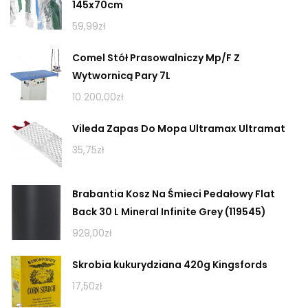
145x70cm
59,99
zł
Comel Stół Prasowalniczy Mp/F Z
Wytwornicą Pary 7L
10 200,00
zł
Vileda Zapas Do Mopa Ultramax Ultramat
35,75
zł
Brabantia Kosz Na Śmieci Pedałowy Flat
Back 30 L Mineral Infinite Grey (119545)
929,00
zł
Skrobia kukurydziana 420g Kingsfords
17,50
zł