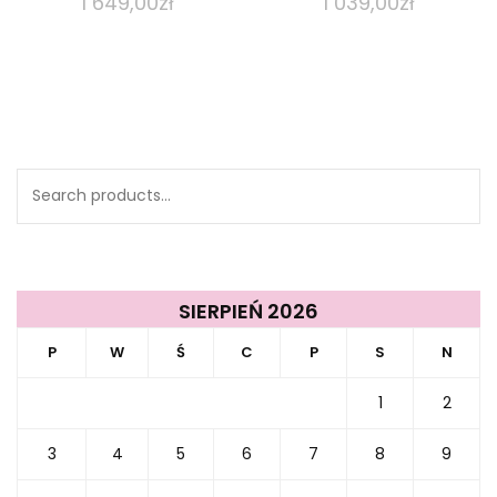
1 649,00
zł
1 039,00
zł
Search
for:
SIERPIEŃ 2026
P
W
Ś
C
P
S
N
1
2
3
4
5
6
7
8
9