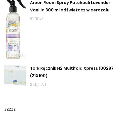
Areon Room Spray Patchouli Lavender
Vanilla 300 ml odświeżacz w aerozolu
19,00
zł
Tork Ręcznik H2 Multifold Xpress 100297
(21X100)
345,22
zł
zzzzz