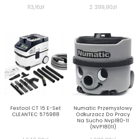
113,16
zł
2 399,90
zł
Festool CT 15 E-Set
Numatic Przemysłowy
CLEANTEC 575988
Odkurzacz Do Pracy
Na Sucho Nvp180-11
(NVP18011)