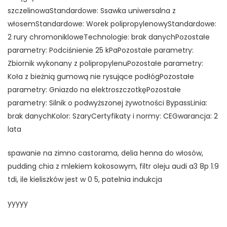
szczelinowaStandardowe: Ssawka uniwersalna z
włosemStandardowe: Worek polipropylenowyStandardowe:
2 rury chromonikloweTechnologie: brak danychPozostałe
parametry: Podciśnienie 25 kPaPozostałe parametry:
Zbiornik wykonany z polipropylenuPozostałe parametry:
Koła z bieżnią gumową nie rysujące podłógPozostałe
parametry: Gniazdo na elektroszczotkęPozostałe
parametry: Silnik o podwyższonej żywotności BypassLinia:
brak danychKolor: SzaryCertyfikaty i normy: CEGwarancja: 2
lata
spawanie na zimno castorama, delia henna do włosów,
pudding chia z mlekiem kokosowym, filtr oleju audi a3 8p 1.9
tdi, ile kieliszków jest w 0 5, patelnia indukcja
yyyyy