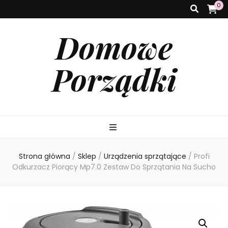
0
Domowe
Porządki
Strona główna
/
Sklep
/
Urządzenia sprzątające
/
Profi
Odkurzacz Piorący Mp7.0 Zestaw Do Sprzątania Na Sucho