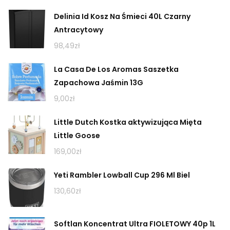
Delinia Id Kosz Na Śmieci 40L Czarny
Antracytowy
98,49
zł
La Casa De Los Aromas Saszetka
Zapachowa Jaśmin 13G
9,00
zł
Little Dutch Kostka aktywizująca Mięta
Little Goose
169,00
zł
Yeti Rambler Lowball Cup 296 Ml Biel
130,60
zł
Softlan Koncentrat Ultra FIOLETOWY 40p 1L