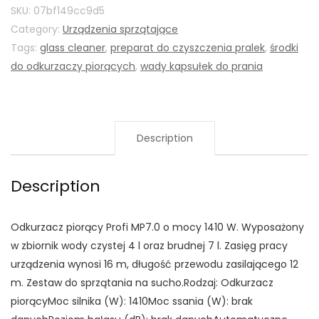
SKU:
07bf149cc9d5
Category:
Urządzenia sprzątające
Tags:
glass cleaner
,
preparat do czyszczenia pralek
,
środki
do odkurzaczy piorących
,
wady kapsułek do prania
Description
Description
Odkurzacz piorący Profi MP7.0 o mocy 1410 W. Wyposażony
w zbiornik wody czystej 4 l oraz brudnej 7 l. Zasięg pracy
urządzenia wynosi 16 m, długość przewodu zasilającego 12
m. Zestaw do sprzątania na sucho.Rodzaj: Odkurzacz
piorącyMoc silnika (W): 1410Moc ssania (W): brak