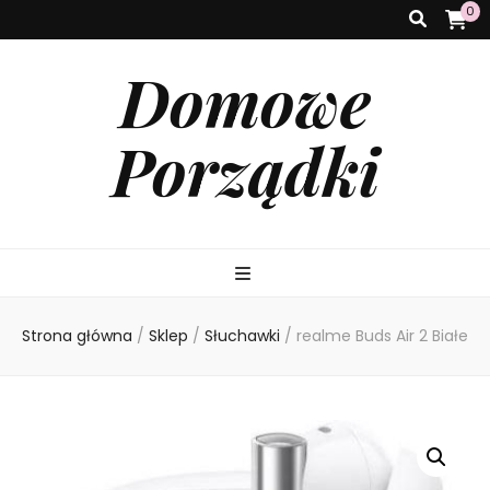
0
Domowe
Porządki
Strona główna
/
Sklep
/
Słuchawki
/
realme Buds Air 2 Białe