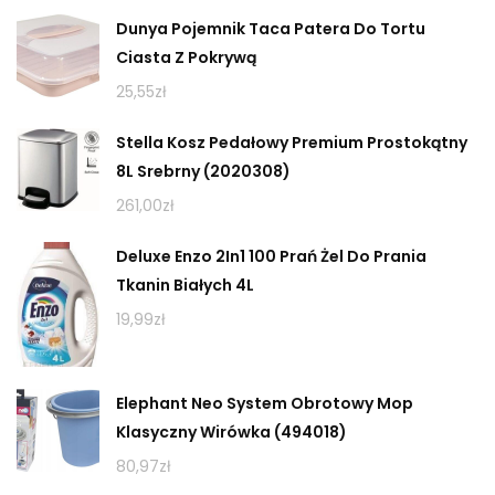
Dunya Pojemnik Taca Patera Do Tortu
Ciasta Z Pokrywą
25,55
zł
Stella Kosz Pedałowy Premium Prostokątny
8L Srebrny (2020308)
261,00
zł
Deluxe Enzo 2In1 100 Prań Żel Do Prania
Tkanin Białych 4L
19,99
zł
Elephant Neo System Obrotowy Mop
Klasyczny Wirówka (494018)
80,97
zł