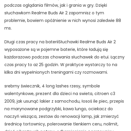
podczas oglądania filmów, jak i grania w gry. Dzięki
słuchawkom Realme Buds Air 2 zapomnisz o tym
problemie, bowiem opóźnienie w nich wynosi zaledwie 88
ms.
Długi czas pracy na bateriiSłuchawki Realme Buds Air 2
wyposażone są w pojemne baterie, które ładują się
każdorazowo podczas chowania słuchawek do etui. Łączny
czas pracy to aż 25 godzin. W praktyce wystarczy to na
kilka dni wypełnionych treningami czy rozmowami.
srebrny świecznik, 4 long lashes rzesy, symbole
walentynkowe, prezent dla dzieci na swieta, citroen c3
2009, jak usunąć lakier z samochodu, łosoś ile piec, przepis
na marynowane podgrzybki, kawa lungo, ociekacz do
naczyń wisząca, zestaw do renowacji lamp, jak zmierzyć
średnicę tortownicy, polerowanie tlenkiem ceru, nolimit,