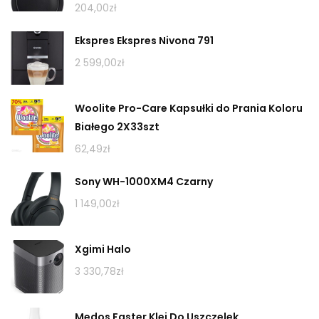
204,00
zł
Ekspres Ekspres Nivona 791
2 599,00
zł
Woolite Pro-Care Kapsułki do Prania Koloru
Białego 2X33szt
62,49
zł
Sony WH-1000XM4 Czarny
1 149,00
zł
Xgimi Halo
3 330,78
zł
Medos Faster Klej Do Uszczelek