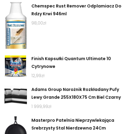
Chemspec Rust Remover Odplamiacz Do
Rdzy Krwi 946ml
98,00
zł
Finish Kapsułki Quantum Ultimate 10
Cytrynowe
12,99
zł
Adams Group Narożnik Rozkładany Pufy
Lewy Grande 255X180X75 Cm Biel Czarny
1 999,99
zł
Masterpro Patelnia Nieprzywlekająca
Srebrzysty Stal Nierdzewna 24Cm