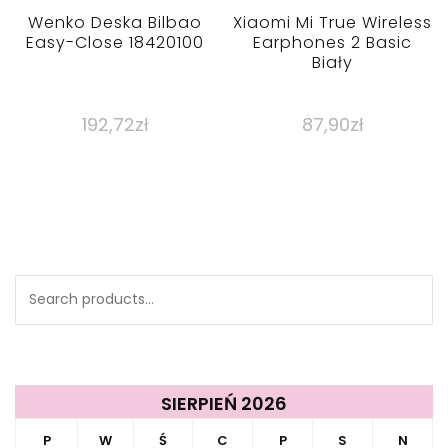
Wenko Deska Bilbao
Xiaomi Mi True Wireless
Easy-Close 18420100
Earphones 2 Basic
Biały
192,72
zł
87,90
zł
Search
for:
SIERPIEŃ 2026
P
W
Ś
C
P
S
N