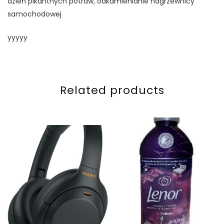
dzień pikantnych potraw, odkamienianie nagrzewnicy
samochodowej
yyyyy
Related products