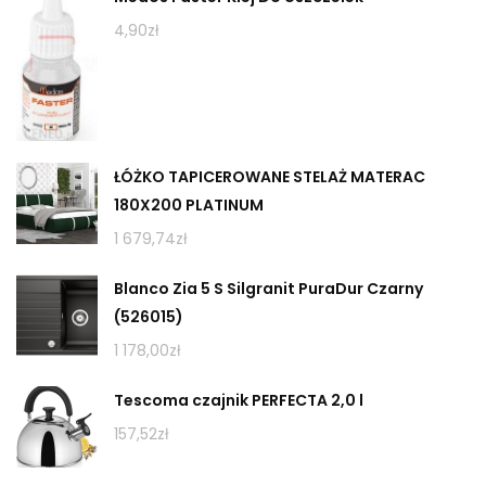
4,90
zł
ŁÓŻKO TAPICEROWANE STELAŻ MATERAC
180X200 PLATINUM
1 679,74
zł
Blanco Zia 5 S Silgranit PuraDur Czarny
(526015)
1 178,00
zł
Tescoma czajnik PERFECTA 2,0 l
157,52
zł