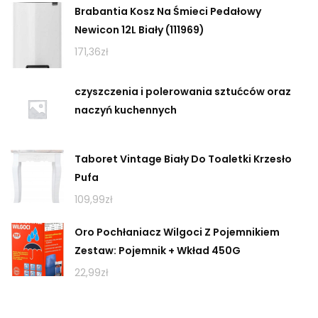
Brabantia Kosz Na Śmieci Pedałowy
Newicon 12L Biały (111969)
171,36
zł
czyszczenia i polerowania sztućców oraz
naczyń kuchennych
Taboret Vintage Biały Do Toaletki Krzesło
Pufa
109,99
zł
Oro Pochłaniacz Wilgoci Z Pojemnikiem
Zestaw: Pojemnik + Wkład 450G
22,99
zł