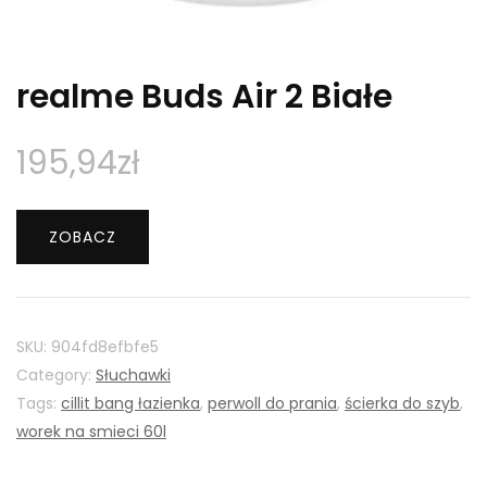
realme Buds Air 2 Białe
195,94
zł
ZOBACZ
SKU:
904fd8efbfe5
Category:
Słuchawki
Tags:
cillit bang łazienka
,
perwoll do prania
,
ścierka do szyb
,
worek na smieci 60l