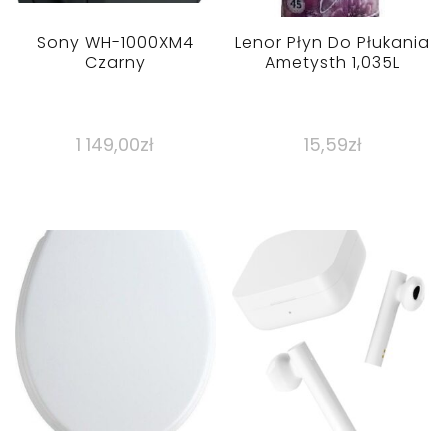
Sony WH-1000XM4
Lenor Płyn Do Płukania
Czarny
Ametysth 1,035L
1 149,00
zł
15,59
zł