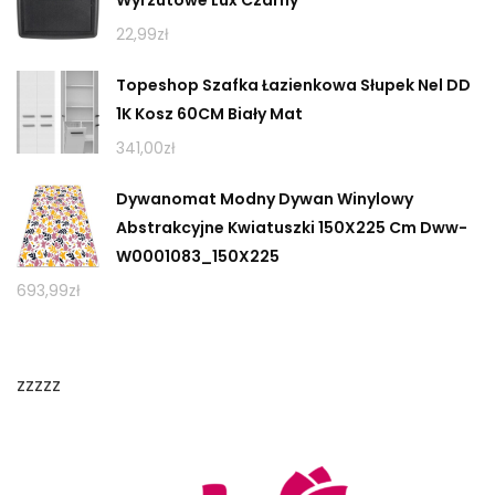
22,99
zł
Topeshop Szafka Łazienkowa Słupek Nel DD
1K Kosz 60CM Biały Mat
341,00
zł
Dywanomat Modny Dywan Winylowy
Abstrakcyjne Kwiatuszki 150X225 Cm Dww-
W0001083_150X225
693,99
zł
zzzzz