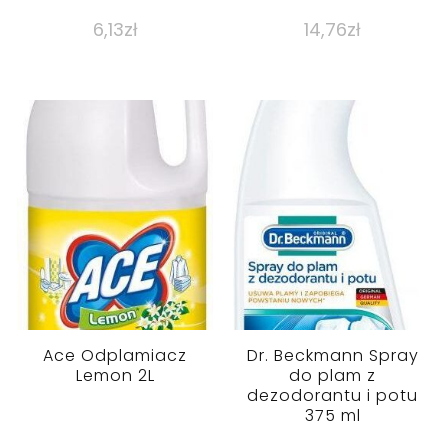
6,13
zł
14,76
zł
Ace Odplamiacz
Dr. Beckmann Spray
Lemon 2L
do plam z
dezodorantu i potu
375 ml