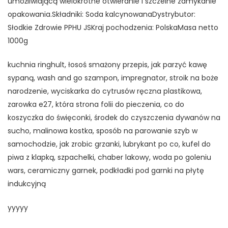
umożliwiającą wielokrotne otwieranie i szczelne zamykanie
opakowania.Składniki: Soda kalcynowanaDystrybutor:
Słodkie Zdrowie PPHU JSKraj pochodzenia: PolskaMasa netto
1000g
kuchnia ringhult, łosoś smażony przepis, jak parzyć kawę
sypaną, wash and go szampon, impregnator, stroik na boże
narodzenie, wyciskarka do cytrusów ręczna plastikowa,
zarowka e27, która strona folii do pieczenia, co do
koszyczka do święconki, środek do czyszczenia dywanów na
sucho, malinowa kostka, sposób na parowanie szyb w
samochodzie, jak zrobic grzanki, lubrykant po co, kufel do
piwa z klapką, szpachelki, chaber lakowy, woda po goleniu
wars, ceramiczny garnek, podkładki pod garnki na płytę
indukcyjną
yyyyy