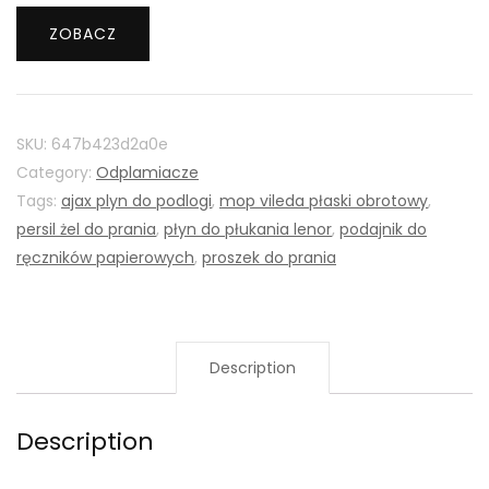
ZOBACZ
SKU:
647b423d2a0e
Category:
Odplamiacze
Tags:
ajax plyn do podlogi
,
mop vileda płaski obrotowy
,
persil żel do prania
,
płyn do płukania lenor
,
podajnik do
ręczników papierowych
,
proszek do prania
Description
Description