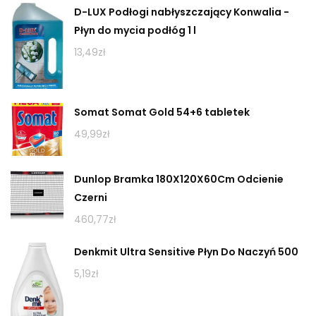
D-LUX Podłogi nabłyszczający Konwalia -
Płyn do mycia podłóg 1 l
13,49
zł
Somat Somat Gold 54+6 tabletek
49,99
zł
Dunlop Bramka 180X120X60Cm Odcienie
Czerni
460,77
zł
Denkmit Ultra Sensitive Płyn Do Naczyń 500
5,19
zł