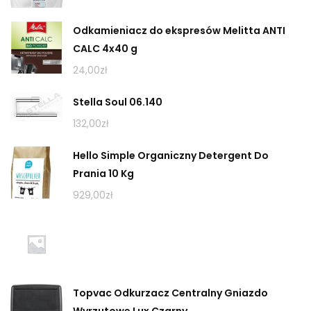
Odkamieniacz do ekspresów Melitta ANTI
CALC 4x40 g
24,00
zł
Stella Soul 06.140
132,00
zł
Hello Simple Organiczny Detergent Do
Prania 10 Kg
929,00
zł
Topvac Odkurzacz Centralny Gniazdo
Wyrzutowe Lux Czarny