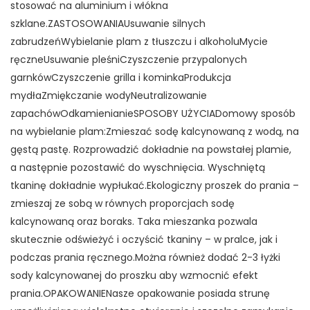
stosować na aluminium i włókna
szklane.ZASTOSOWANIAUsuwanie silnych
zabrudzeńWybielanie plam z tłuszczu i alkoholuMycie
ręczneUsuwanie pleśniCzyszczenie przypalonych
garnkówCzyszczenie grilla i kominkaProdukcja
mydłaZmiękczanie wodyNeutralizowanie
zapachówOdkamienianieSPOSOBY UŻYCIADomowy sposób
na wybielanie plam:Zmieszać sodę kalcynowaną z wodą, na
gęstą pastę. Rozprowadzić dokładnie na powstałej plamie,
a następnie pozostawić do wyschnięcia. Wyschniętą
tkaninę dokładnie wypłukać.Ekologiczny proszek do prania –
zmieszaj ze sobą w równych proporcjach sodę
kalcynowaną oraz boraks. Taka mieszanka pozwala
skutecznie odświeżyć i oczyścić tkaniny – w pralce, jak i
podczas prania ręcznego.Można również dodać 2-3 łyżki
sody kalcynowanej do proszku aby wzmocnić efekt
prania.OPAKOWANIENasze opakowanie posiada strunę