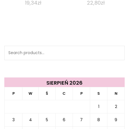
19,34
zł
22,80
zł
Search
for:
SIERPIEŃ 2026
P
W
Ś
C
P
S
N
1
2
3
4
5
6
7
8
9