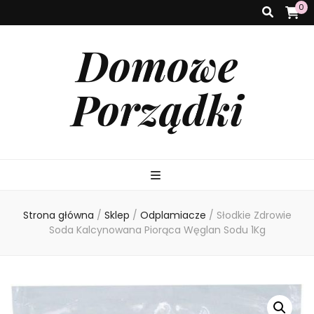
0
Domowe
Porządki
Strona główna
/
Sklep
/
Odplamiacze
/
Słodkie Zdrowie
Soda Kalcynowana Piorąca Węglan Sodu 1Kg