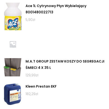
Ace 1L Cytrynowy Płyn Wybielający
8001480022713
5,90
zł
M.A.T GROUP ZESTAW KOSZY DO SEGREGACJI
ŚMIECI 4 X 35 L
129,99
zł
Kleen Prestan EKF
182,29
zł