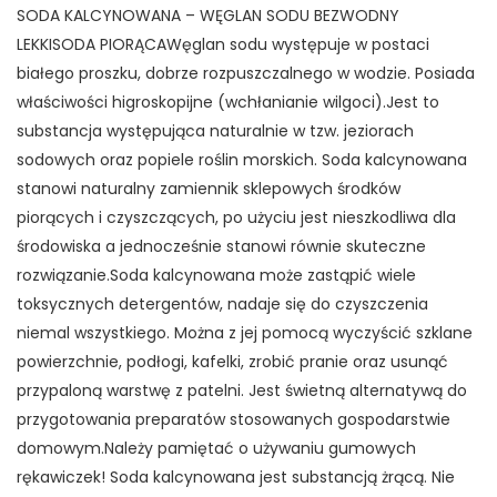
SODA KALCYNOWANA – WĘGLAN SODU BEZWODNY
LEKKISODA PIORĄCAWęglan sodu występuje w postaci
białego proszku, dobrze rozpuszczalnego w wodzie. Posiada
właściwości higroskopijne (wchłanianie wilgoci).Jest to
substancja występująca naturalnie w tzw. jeziorach
sodowych oraz popiele roślin morskich. Soda kalcynowana
stanowi naturalny zamiennik sklepowych środków
piorących i czyszczących, po użyciu jest nieszkodliwa dla
środowiska a jednocześnie stanowi równie skuteczne
rozwiązanie.Soda kalcynowana może zastąpić wiele
toksycznych detergentów, nadaje się do czyszczenia
niemal wszystkiego. Można z jej pomocą wyczyścić szklane
powierzchnie, podłogi, kafelki, zrobić pranie oraz usunąć
przypaloną warstwę z patelni. Jest świetną alternatywą do
przygotowania preparatów stosowanych gospodarstwie
domowym.Należy pamiętać o używaniu gumowych
rękawiczek! Soda kalcynowana jest substancją żrącą. Nie