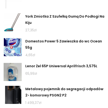
York Zmiotka Z Szufelką Gumą Do Podłogi Na
Kiju
27,35
zł
Domestos Power 5 Zawieszka do wc Ocean
55g
4,65
zł
Lenor Żel 65P Uniwersal Aprilfrisch 3,575L
65,99
zł
Metalowy pojemnik do segregacji odpadów
2- komorowy PSGN2 P2
1 499,37
zł