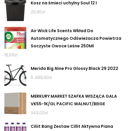
Kosz na śmieci uchylny Soul 12 l
29,90
zł
Air Wick Life Scents Wkład Do
Automatycznego Odświeżacza Powietrza
Soczyste Owoce Leśne 250Ml
16,69
zł
Merida Big.Nine Pro Glossy Black 29 2022
6 489,00
zł
MERKURY MARKET SZAFKA WISZĄCA GALA
VK55-1K/GL PACIFIC WALNUT/BEIGE
349,00
zł
Ciliit Bang Zestaw Cillit Aktywna Piana