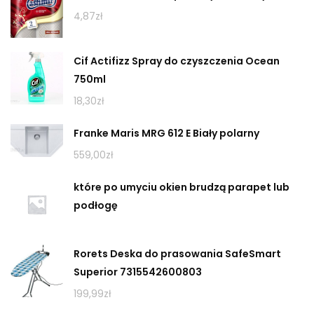
4,87
zł
Cif Actifizz Spray do czyszczenia Ocean
750ml
18,30
zł
Franke Maris MRG 612 E Biały polarny
559,00
zł
które po umyciu okien brudzą parapet lub
podłogę
Rorets Deska do prasowania SafeSmart
Superior 7315542600803
199,99
zł