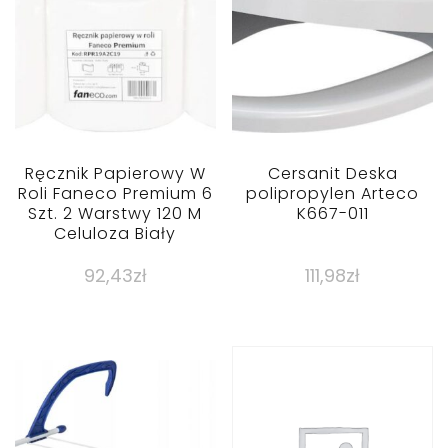
Ręcznik Papierowy W
Cersanit Deska
Roli Faneco Premium 6
polipropylen Arteco
Szt. 2 Warstwy 120 M
K667-011
Celuloza Biały
92,43
zł
111,98
zł