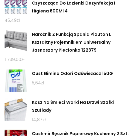
Czyszcząca Do Łazienki Dezynfekcja I
Higiena 600Ml 4
45,49
zł
Narożnik Z Funkcją Spania Plauton L
Kształtny Pojemnikiem Uniwersalny
Jasnoszary Plecionka 122379
1 739,00
zł
Oust Elimina Odori Odświeżacz 150G
5,64
zł
Kosz Na Śmieci Worki Na Drzwi Szafki
Szuflady
14,87
zł
Cashmir Ręcznik Papierowy Kuchenny 2 Szt.