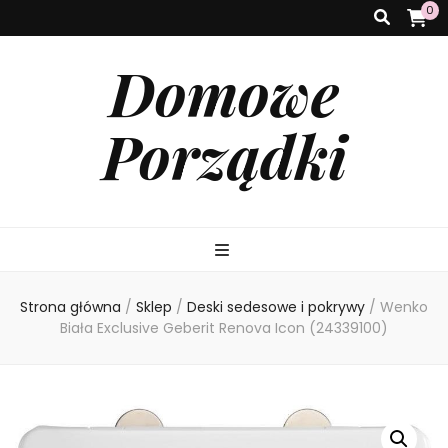
0
Domowe
Porządki
Strona główna
/
Sklep
/
Deski sedesowe i pokrywy
/
Wenko
Biała Exclusive Geberit Renova Icon (24339100)