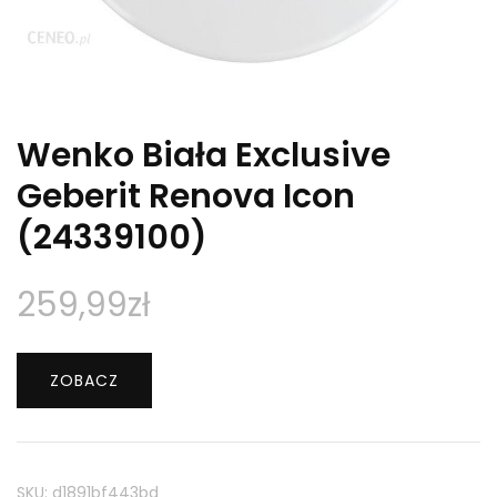
Wenko Biała Exclusive
Geberit Renova Icon
(24339100)
259,99
zł
ZOBACZ
SKU:
d1891bf443bd