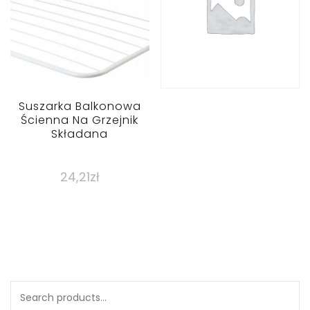
Suszarka Balkonowa
Ścienna Na Grzejnik
Składana
24,21
zł
Search
for: