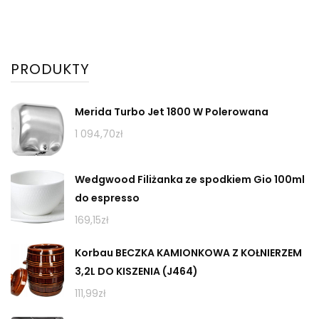
PRODUKTY
Merida Turbo Jet 1800 W Polerowana
1 094,70
zł
Wedgwood Filiżanka ze spodkiem Gio 100ml
do espresso
169,15
zł
Korbau BECZKA KAMIONKOWA Z KOŁNIERZEM
3,2L DO KISZENIA (J464)
111,99
zł