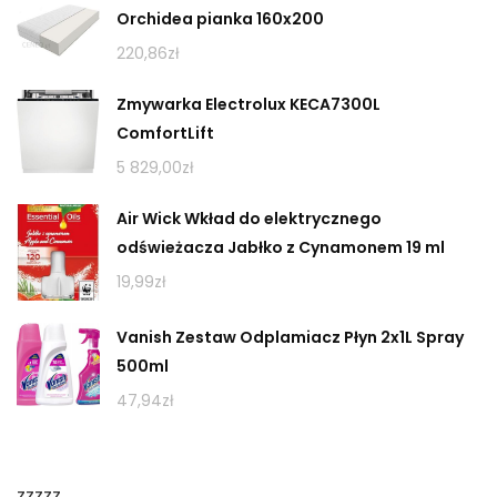
Orchidea pianka 160x200
220,86
zł
Zmywarka Electrolux KECA7300L
ComfortLift
5 829,00
zł
Air Wick Wkład do elektrycznego
odświeżacza Jabłko z Cynamonem 19 ml
19,99
zł
Vanish Zestaw Odplamiacz Płyn 2x1L Spray
500ml
47,94
zł
zzzzz