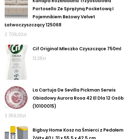
Kanapa Rozkładana Trzyosobowa
Portosello Ze Sprężyną Pocketową I
Pojemnikiem Beżowy Velvet
Łatwoczyszczący 125068
2 709,00
zł
Cif Original Mleczko Czyszczące 750ml
13,28
zł
La Cartuja De Sevilla Pickman Serwis
Obiadowy Aurora Rosa 42 El Dla 12 Osób
(10100015)
3 359,00
zł
Bigbuy Home Kosz na Śmierci z Pedałem
Żółty 40 L 31 x 55,5 x 42,5 cm