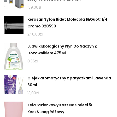
159,00
zł
Kerasan Syfon Bidet Molecola 1&Quot; 1/4
Cromo 920590
240,00
zł
Ludwik Ekologiczny Płyn Do Naczyń Z
Dozownikiem 475Ml
8,36
zł
Olejek aromatyczny z patyczkami Lawenda
30ml
13,00
zł
Kela Łazienkowy Kosz Na Śmieci 5L
Keck&Lang Różowy