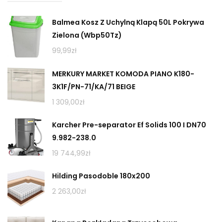
Balmea Kosz Z Uchylną Klapą 50L Pokrywa
Zielona (Wbp50Tz)
99,99
zł
MERKURY MARKET KOMODA PIANO K180-
3K1F/PN-71/KA/71 BEIGE
1 309,00
zł
Karcher Pre-separator Ef Solids 100 I DN70
9.982-238.0
19 744,99
zł
Hilding Pasodoble 180x200
2 263,00
zł