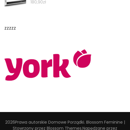
180,90
zł
zzzzz
2026Prawa autorskie
Domowe Porządki
.
Blossom Feminine |
Stowrzony przez
Blossom Themes
.Napędzane przez