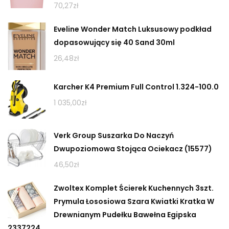
70,27
zł
Eveline Wonder Match Luksusowy podkład
dopasowujący się 40 Sand 30ml
26,48
zł
Karcher K4 Premium Full Control 1.324-100.0
1 035,00
zł
Verk Group Suszarka Do Naczyń
Dwupoziomowa Stojąca Ociekacz (15577)
46,50
zł
Zwoltex Komplet Ścierek Kuchennych 3szt.
Prymula Łososiowa Szara Kwiatki Kratka W
Drewnianym Pudełku Bawełna Egipska
2337224