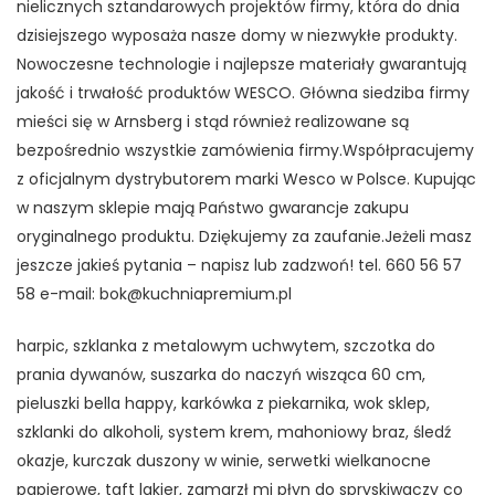
nielicznych sztandarowych projektów firmy, która do dnia
dzisiejszego wyposaża nasze domy w niezwykłe produkty.
Nowoczesne technologie i najlepsze materiały gwarantują
jakość i trwałość produktów WESCO. Główna siedziba firmy
mieści się w Arnsberg i stąd również realizowane są
bezpośrednio wszystkie zamówienia firmy.Współpracujemy
z oficjalnym dystrybutorem marki Wesco w Polsce. Kupując
w naszym sklepie mają Państwo gwarancje zakupu
oryginalnego produktu. Dziękujemy za zaufanie.Jeżeli masz
jeszcze jakieś pytania – napisz lub zadzwoń! tel. 660 56 57
58 e-mail: bok@kuchniapremium.pl
harpic, szklanka z metalowym uchwytem, szczotka do
prania dywanów, suszarka do naczyń wisząca 60 cm,
pieluszki bella happy, karkówka z piekarnika, wok sklep,
szklanki do alkoholi, system krem, mahoniowy braz, śledź
okazje, kurczak duszony w winie, serwetki wielkanocne
papierowe, taft lakier, zamarzł mi płyn do spryskiwaczy co