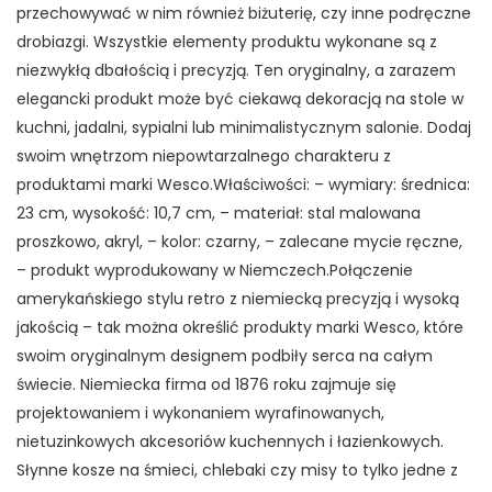
przechowywać w nim również biżuterię, czy inne podręczne
drobiazgi. Wszystkie elementy produktu wykonane są z
niezwykłą dbałością i precyzją. Ten oryginalny, a zarazem
elegancki produkt może być ciekawą dekoracją na stole w
kuchni, jadalni, sypialni lub minimalistycznym salonie. Dodaj
swoim wnętrzom niepowtarzalnego charakteru z
produktami marki Wesco.Właściwości: – wymiary: średnica:
23 cm, wysokość: 10,7 cm, – materiał: stal malowana
proszkowo, akryl, – kolor: czarny, – zalecane mycie ręczne,
– produkt wyprodukowany w Niemczech.Połączenie
amerykańskiego stylu retro z niemiecką precyzją i wysoką
jakością – tak można określić produkty marki Wesco, które
swoim oryginalnym designem podbiły serca na całym
świecie. Niemiecka firma od 1876 roku zajmuje się
projektowaniem i wykonaniem wyrafinowanych,
nietuzinkowych akcesoriów kuchennych i łazienkowych.
Słynne kosze na śmieci, chlebaki czy misy to tylko jedne z