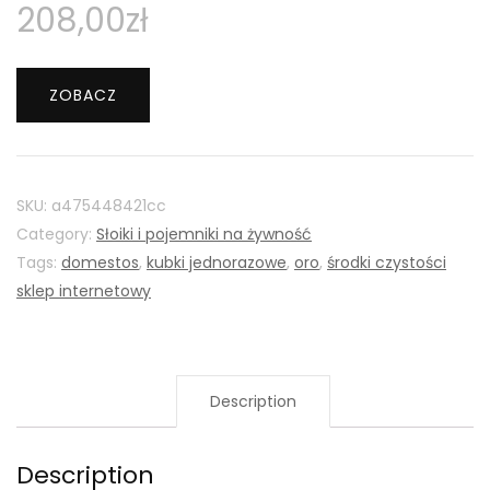
208,00
zł
ZOBACZ
SKU:
a475448421cc
Category:
Słoiki i pojemniki na żywność
Tags:
domestos
,
kubki jednorazowe
,
oro
,
środki czystości
sklep internetowy
Description
Description