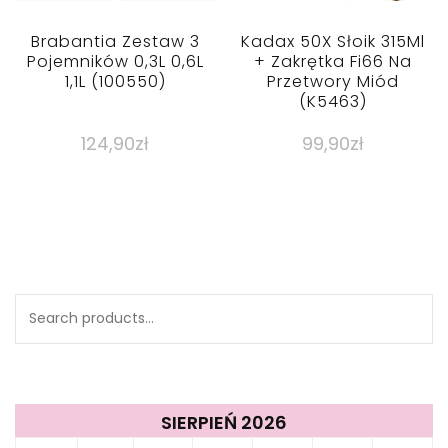
Brabantia Zestaw 3
Kadax 50X Słoik 315Ml
Pojemników 0,3L 0,6L
+ Zakrętka Fi66 Na
1,1L (100550)
Przetwory Miód
(K5463)
124,90
zł
99,90
zł
Search
for:
SIERPIEŃ 2026