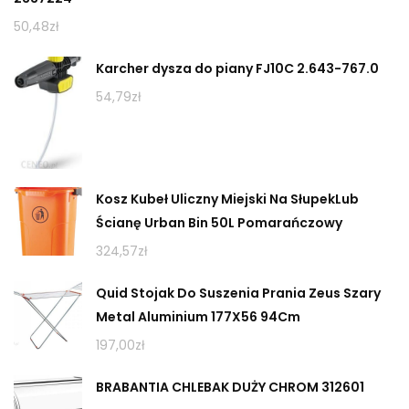
50,48
zł
Karcher dysza do piany FJ10C 2.643-767.0
54,79
zł
Kosz Kubeł Uliczny Miejski Na SłupekLub
Ścianę Urban Bin 50L Pomarańczowy
324,57
zł
Quid Stojak Do Suszenia Prania Zeus Szary
Metal Aluminium 177X56 94Cm
197,00
zł
BRABANTIA CHLEBAK DUŻY CHROM 312601