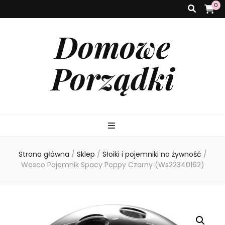
0
Domowe
Porządki
Strona główna
/
Sklep
/
Słoiki i pojemniki na żywność
/
Wesco Pojemnik Spacy Peppy Czarny (Ws22340162)