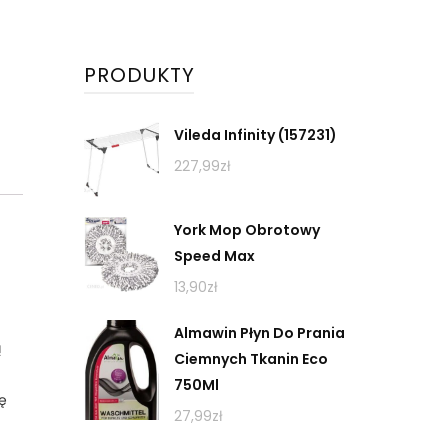
PRODUKTY
Vileda Infinity (157231)
227,99
zł
York Mop Obrotowy
Speed Max
13,90
zł
Almawin Płyn Do Prania
ą
Ciemnych Tkanin Eco
750Ml
ę
27,99
zł