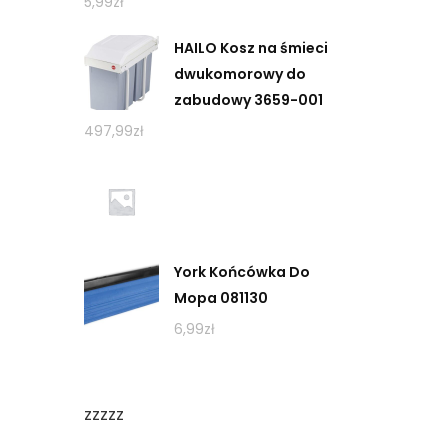
5,99
zł
HAILO Kosz na śmieci
dwukomorowy do
zabudowy 3659-001
497,99
zł
York Końcówka Do
Mopa 081130
6,99
zł
zzzzz