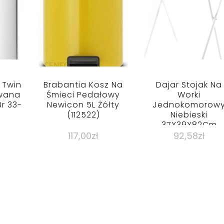
 Twin
Brabantia Kosz Na
Dajar Stojak Na
owana
Śmieci Pedałowy
Worki
Br 33-
Newicon 5L Żółty
Jednokomorow
(112522)
Niebieski
37X39X82Cm
117,00
zł
92,58
zł