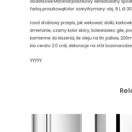
dodatkowe:Materiał:plastikowy wkładsolidny spodni
farbą proszkowąKolor: szaryWymiary: obj. 9 l, Ø 
rosol drobiowy przepis, jak wekować sloiki, karko
śmietanie, czarny kolor skóry, bolesławiec gile, po
kamienne do kiszenia, ile oleju na litr paliwa, 200
kia cerato 2.0 crdi, dekoracje na stół bożonarod
yyyyy
Rel