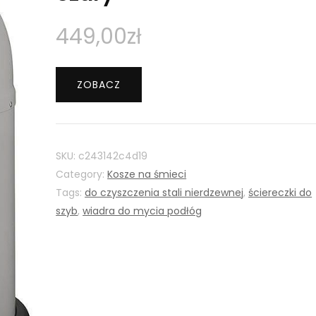
449,00
zł
ZOBACZ
SKU:
c243142c4d19
Category:
Kosze na śmieci
Tags:
do czyszczenia stali nierdzewnej
,
ściereczki do
szyb
,
wiadra do mycia podłóg