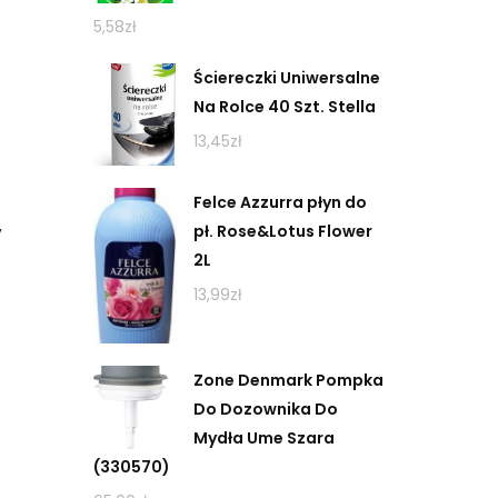
5,58
zł
Ściereczki Uniwersalne
Na Rolce 40 Szt. Stella
13,45
zł
Felce Azzurra płyn do
pł. Rose&Lotus Flower
y
2L
13,99
zł
Zone Denmark Pompka
Do Dozownika Do
Mydła Ume Szara
(330570)