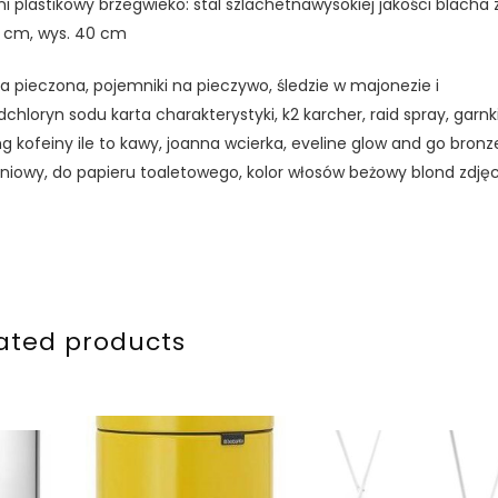
 plastikowy brzegwieko: stal szlachetnawysokiej jakości blacha 
30 cm, wys. 40 cm
wka pieczona, pojemniki na pieczywo, śledzie w majonezie i
dchloryn sodu karta charakterystyki, k2 karcher, raid spray, garnk
mg kofeiny ile to kawy, joanna wcierka, eveline glow and go bronze
zeniowy, do papieru toaletowego, kolor włosów beżowy blond zdjęc
ated products