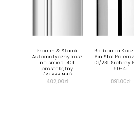
Fromm & Starck
Brabantia Kosz
Automatyczny kosz
Bin Stal Poler
na śmieci 40L
10/23L Srebrny 
prostokątny
60-41
(STARBIN41)
402,00
zł
891,00
zł