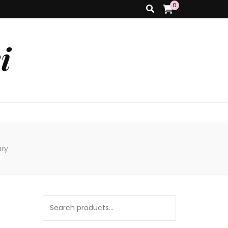
0
i
ary
Search
for: