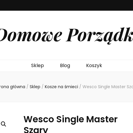
Domowe Porządk
Sklep
Blog
Koszyk
rona główna
/
Sklep
/
Kosze na śmieci
/
Wesco Single Master Sz
Wesco Single Master
Szary