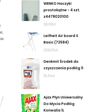
z
WENKO Haczyki
prostokątne - 4 szt.
z4478020100
26,99
zł
i
r,
Leifheit Air board S
ia
Basic (72584)
229,00
zł
Denkmit Środek do
czyszczenia podłóg 1l
10,34
zł
Ajax Płyn Uniwersalny
Do Mycia Podłóg
Konwalia 1L