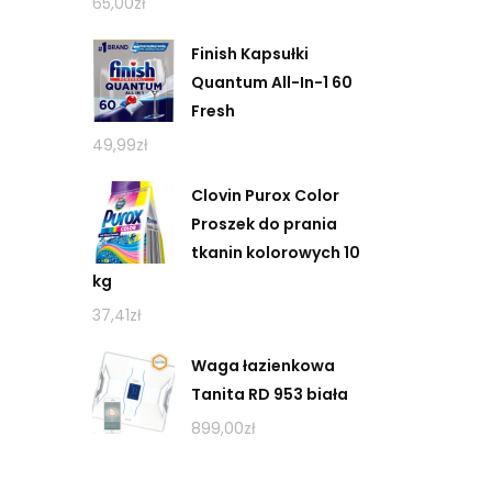
65,00
zł
Finish Kapsułki
Quantum All-In-1 60
Fresh
49,99
zł
Clovin Purox Color
Proszek do prania
tkanin kolorowych 10
kg
37,41
zł
Waga łazienkowa
Tanita RD 953 biała
899,00
zł