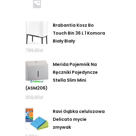
Brabantia Kosz Bo
Touch Bin 36 L 1 Komora
Biały Biały
789,65
zł
Merida Pojemnik Na
Ręczniki Pojedyncze
Stella Slim Mini
(ASM206)
309,90
zł
Ravi Gąbka celulozowa
Delicato mycie
zmywak