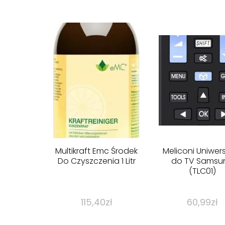
Multikraft Emc Środek
Meliconi Uniwer
Do Czyszczenia 1 Litr
do TV Samsu
(TLC01)
115,40
zł
60,99
zł