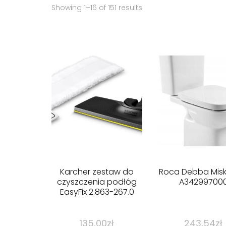
Showing 1–16 of 151 results
Karcher zestaw do
Roca Debba Mis
czyszczenia podłóg
A34299700
EasyFix 2.863-267.0
135,00
zł
243,54
zł