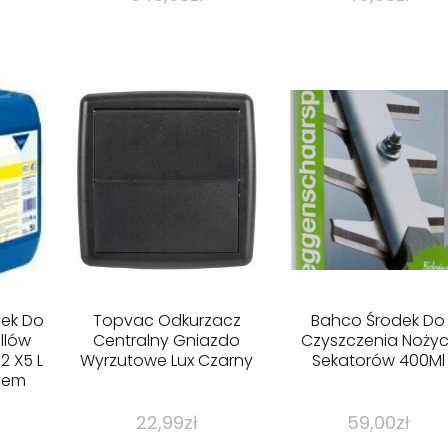
dek Do
Topvac Odkurzacz
Bahco Środek Do
llów
Centralny Gniazdo
Czyszczenia Nożyc 
2 X5 L
Wyrzutowe Lux Czarny
Sekatorów 400Ml
zem
22,99
zł
59,00
zł