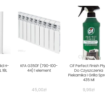
lid H-
KFA G350F (790-100-
Cif Perfect Finish Pł
 18L
44) 1 element
Do Czyszczenia
Piekarnika I Grilla Sp
435 Ml
45,00
zł
9,99
zł