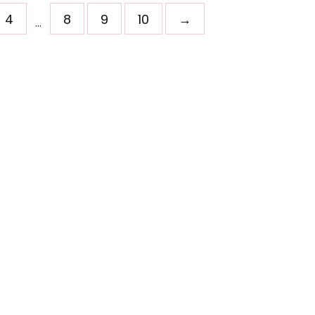
4
8
9
10
→
…