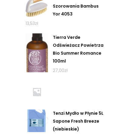
Szorowania Bambus
Yor 4053
13,53
zł
Tierra Verde
Odświeżacz Powietrza
Bio Summer Romance
100ml
27,00
zł
Tenzi Mydło w Płynie 5L
Sapone Fresh Breeze
(niebieskie)