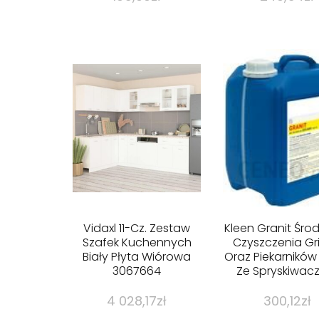
Vidaxl 11-Cz. Zestaw
Kleen Granit Śro
Szafek Kuchennych
Czyszczenia Gri
Biały Płyta Wiórowa
Oraz Piekarników 
3067664
Ze Spryskiwac
4 028,17
zł
300,12
zł