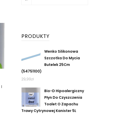
PRODUKTY
Wenko Silikonowa
Szczotka Do Mycia
Butelek 25Cm
(54751100)
29,99
zł
I
Bio-D Hipoalergiczny
Płyn Do Czyszczenia
Toalet O Zapachu
Trawy Cytrynowej Kanister 5L