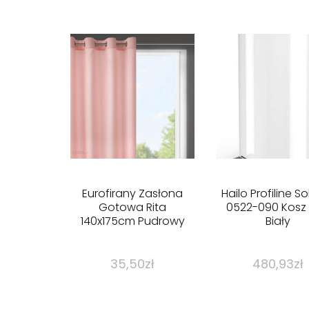
Eurofirany Zasłona
Hailo Profiline So
Gotowa Rita
0522-090 Kosz L
140x175cm Pudrowy
Biały
35,50
zł
480,93
zł