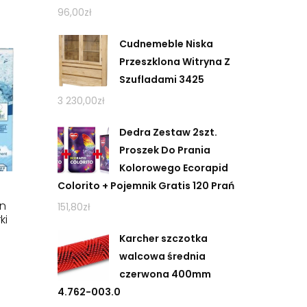
96,00
zł
Cudnemeble Niska
Przeszklona Witryna Z
Szufladami 3425
3 230,00
zł
Dedra Zestaw 2szt.
Proszek Do Prania
Kolorowego Ecorapid
Colorito + Pojemnik Gratis 120 Prań
n
151,80
zł
ki
Karcher szczotka
walcowa średnia
czerwona 400mm
4.762-003.0