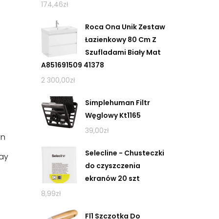
174,46
zł
Roca Ona Unik Zestaw
Łazienkowy 80 Cm Z
Szufladami Biały Mat
A851691509 41378
2 300,00
zł
Simplehuman Filtr
Węglowy Kt1165
39,00
zł
yn
Selecline - Chusteczki
ray
do czyszczenia
ekranów 20 szt
8,99
zł
Fl1 Szczotka Do