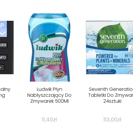
salny
Ludwik Płyn
Seventh Generatio
ng
Nabłyszczający Do
Tabletki Do Zmywar
Zmywarek 500Ml
24sztuki
11,40
zł
113,00
zł