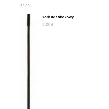
59,00
zł
York Bat Skokowy
21,00
zł