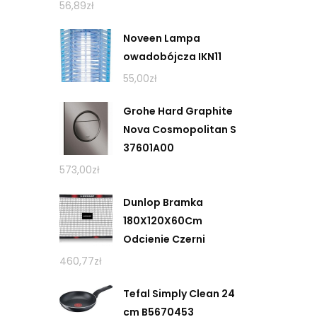
56,89
zł
Noveen Lampa
owadobójcza IKN11
55,00
zł
Grohe Hard Graphite
Nova Cosmopolitan S
37601A00
573,00
zł
Dunlop Bramka
180X120X60Cm
Odcienie Czerni
460,77
zł
Tefal Simply Clean 24
cm B5670453