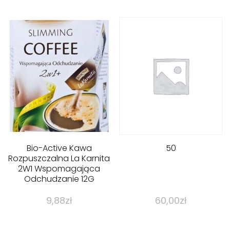
Bio-Active Kawa
50
Rozpuszczalna La Karnita
2W1 Wspomagająca
Odchudzanie 12G
9,88
zł
60,00
zł