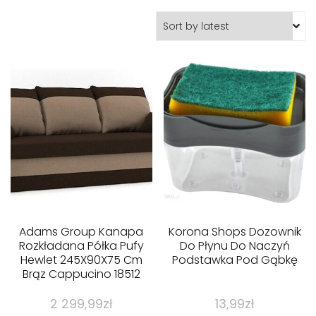
Adams Group Kanapa
Korona Shops Dozownik
Rozkładana Półka Pufy
Do Płynu Do Naczyń
Hewlet 245X90X75 Cm
Podstawka Pod Gąbkę
Brąz Cappucino 18512
2 299,99
zł
13,99
zł