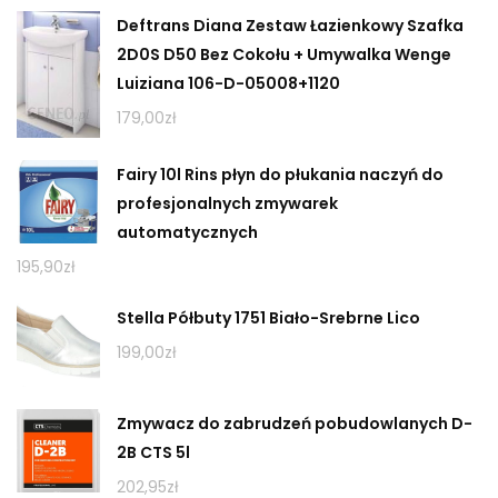
Deftrans Diana Zestaw Łazienkowy Szafka
2D0S D50 Bez Cokołu + Umywalka Wenge
Luiziana 106-D-05008+1120
179,00
zł
Fairy 10l Rins płyn do płukania naczyń do
profesjonalnych zmywarek
automatycznych
195,90
zł
Stella Półbuty 1751 Biało-Srebrne Lico
199,00
zł
Zmywacz do zabrudzeń pobudowlanych D-
2B CTS 5l
202,95
zł