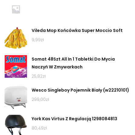
Vileda Mop Końcówka Super Moccio Soft
9,99
zł
Somat 48Szt All In 1 Tabletki Do Mycia
Naczyń W Zmywarkach
25,82
zł
Wesco Singleboy Pojemnik Biały (w22210101)
299,00
zł
York Kas Virtus Z Regulacją 1298084813
80,49
zł