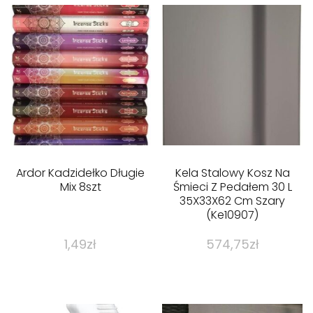
Ardor Kadzidełko Długie
Kela Stalowy Kosz Na
Mix 8szt
Śmieci Z Pedałem 30 L
35X33X62 Cm Szary
(Ke10907)
1,49
zł
574,75
zł