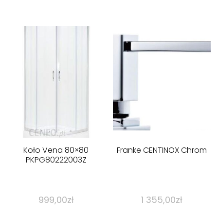
Koło Vena 80×80
Franke CENTINOX Chrom
PKPG80222003Z
999,00
zł
1 355,00
zł