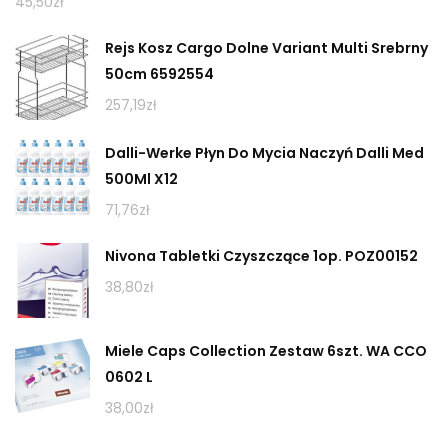
45,50
zł
Rejs Kosz Cargo Dolne Variant Multi Srebrny
50cm 6592554
257,19
zł
Dalli-Werke Płyn Do Mycia Naczyń Dalli Med
500Ml X12
71,76
zł
Nivona Tabletki Czyszczące 1op. POZ00152
38,80
zł
Miele Caps Collection Zestaw 6szt. WA CCO
0602 L
38,00
zł