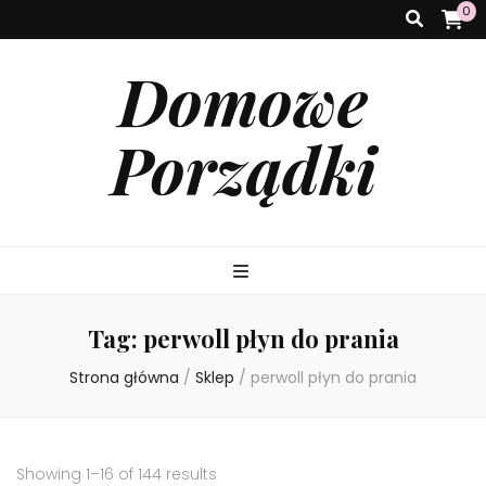
0
Domowe
Porządki
Tag:
perwoll płyn do prania
Strona główna
/
Sklep
/
perwoll płyn do prania
Showing 1–16 of 144 results