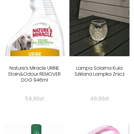
Nature’s Miracle URINE
Lampa Solarna Kula
Stain&Odour REMOVER
Szklana Lampka Znicz
DOG 946ml
54,90
zł
49,99
zł