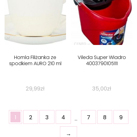
Homla Filiżanka ze
Vileda Super Wiadro
spodkiem AURO 210 ml
4003790105111
29,99
zł
35,00
zł
1
2
3
4
7
8
9
…
→