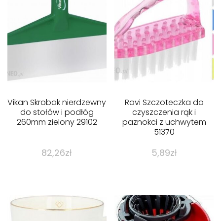
Vikan Skrobak nierdzewny
Ravi Szczoteczka do
do stołów i podłóg
czyszczenia rąk i
260mm zielony 29102
paznokci z uchwytem
51370
82,26
zł
5,89
zł