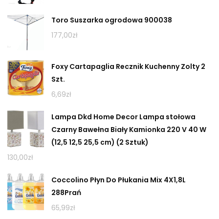
Toro Suszarka ogrodowa 900038
177,00
zł
Foxy Cartapaglia Recznik Kuchenny Zolty 2
Szt.
6,69
zł
Lampa Dkd Home Decor Lampa stołowa
Czarny Bawełna Biały Kamionka 220 V 40 W
(12,5 12,5 25,5 cm) (2 Sztuk)
130,00
zł
Coccolino Płyn Do Płukania Mix 4X1,8L
288Prań
65,99
zł