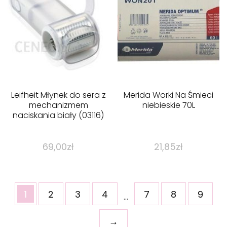
Leifheit Młynek do sera z
Merida Worki Na Śmieci
mechanizmem
niebieskie 70L
naciskania biały (03116)
69,00
zł
21,85
zł
1
2
3
4
7
8
9
…
→