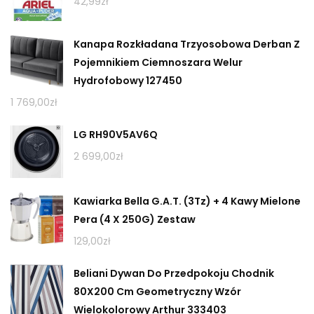
42,99
zł
Kanapa Rozkładana Trzyosobowa Derban Z
Pojemnikiem Ciemnoszara Welur
Hydrofobowy 127450
1 769,00
zł
LG RH90V5AV6Q
2 699,00
zł
Kawiarka Bella G.A.T. (3Tz) + 4 Kawy Mielone
Pera (4 X 250G) Zestaw
129,00
zł
Beliani Dywan Do Przedpokoju Chodnik
80X200 Cm Geometryczny Wzór
Wielokolorowy Arthur 333403