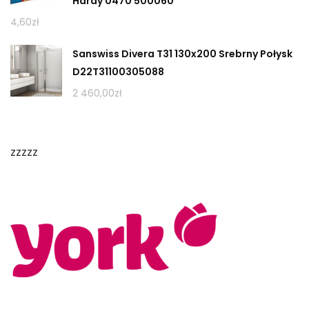
Hardy 0470 500060
4,60
zł
Sanswiss Divera T31 130x200 Srebrny Połysk
D22T31100305088
2 460,00
zł
zzzzz