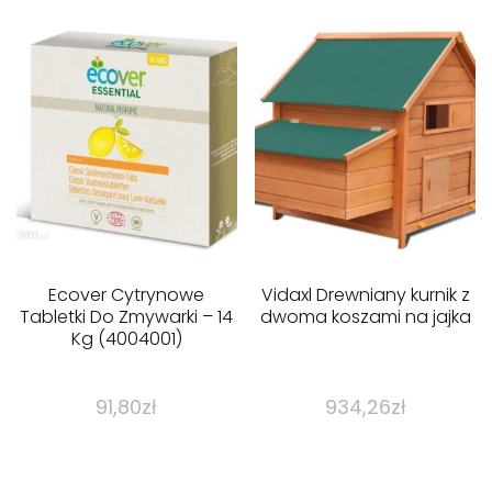
Ecover Cytrynowe
Vidaxl Drewniany kurnik z
Tabletki Do Zmywarki – 14
dwoma koszami na jajka
Kg (4004001)
91,80
zł
934,26
zł