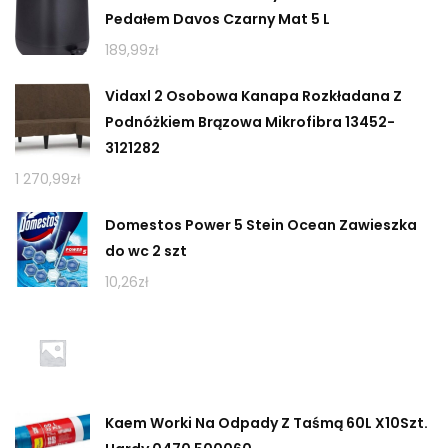
Pedałem Davos Czarny Mat 5 L
189,99
zł
Vidaxl 2 Osobowa Kanapa Rozkładana Z
Podnóżkiem Brązowa Mikrofibra 13452-
3121282
1 270,99
zł
Domestos Power 5 Stein Ocean Zawieszka
do wc 2 szt
10,26
zł
Kaem Worki Na Odpady Z Taśmą 60L X10Szt.