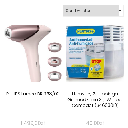
PHILIPS Lumea BRI958/00
Humydry Zapobiega
Gromadzeniu Się Wilgoci
Compact (S4603013)
1 499,00
zł
40,00
zł