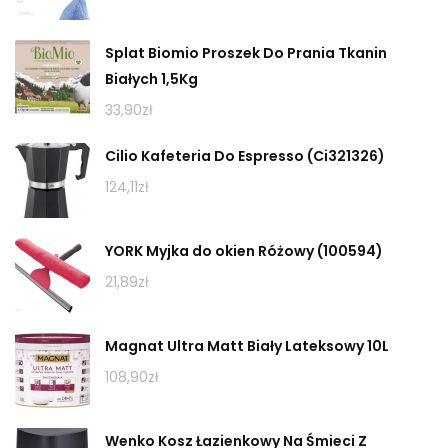
Splat Biomio Proszek Do Prania Tkanin
Białych 1,5Kg
33,90
zł
Cilio Kafeteria Do Espresso (Ci321326)
124,11
zł
YORK Myjka do okien Różowy (100594)
21,89
zł
Magnat Ultra Matt Biały Lateksowy 10L
108,90
zł
Wenko Kosz Łazienkowy Na Śmieci Z