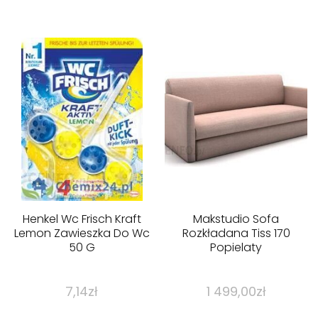
Henkel Wc Frisch Kraft
Makstudio Sofa
Lemon Zawieszka Do Wc
Rozkładana Tiss 170
50 G
Popielaty
7,14
zł
1 499,00
zł