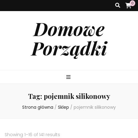
0
Domowe
Porządki
Tag:
pojemnik silikonowy
Strona główna
/
Sklep
/
pojemnik silikonowy
Showing 1–16 of 141 results