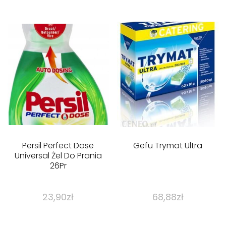
Persil Perfect Dose
Gefu Trymat Ultra
Universal Żel Do Prania
26Pr
23,90
zł
68,88
zł