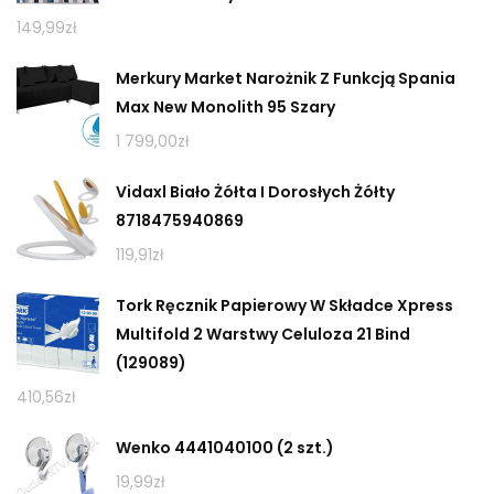
149,99
zł
Merkury Market Narożnik Z Funkcją Spania
Max New Monolith 95 Szary
1 799,00
zł
Vidaxl Biało Żółta I Dorosłych Żółty
8718475940869
119,91
zł
Tork Ręcznik Papierowy W Składce Xpress
Multifold 2 Warstwy Celuloza 21 Bind
(129089)
410,56
zł
Wenko 4441040100 (2 szt.)
19,99
zł