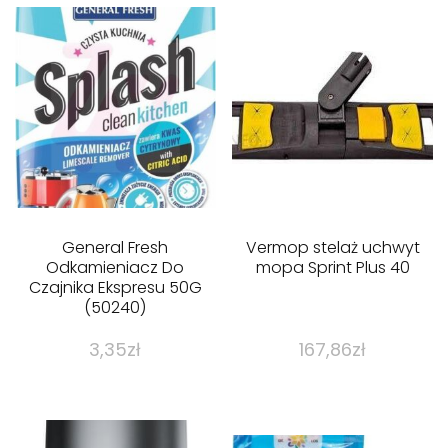
General Fresh
Vermop stelaż uchwyt
Odkamieniacz Do
mopa Sprint Plus 40
Czajnika Ekspresu 50G
(50240)
3,35
zł
167,86
zł