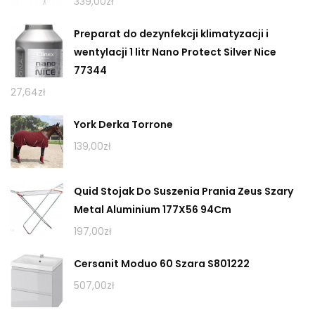
339,00
zł
Preparat do dezynfekcji klimatyzacji i
wentylacji 1 litr Nano Protect Silver Nice
77344
27,64
zł
York Derka Torrone
139,00
zł
Quid Stojak Do Suszenia Prania Zeus Szary
Metal Aluminium 177X56 94Cm
197,00
zł
Cersanit Moduo 60 Szara S801222
507,00
zł