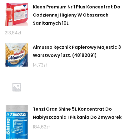
Kleen Premium Nr 1 Plus Koncentrat Do
Codziennej Higieny W Obszarach
Sanitarnych 10L
213,84
zł
Almusso Ręcznik Papierowy Majestic 3
Warstwowy 1Szt. (48182091)
14,73
zł
Tenzi Gran Shine 5L Koncentrat Do
Nabłyszczania I Płukania Do Zmywarek
184,62
zł