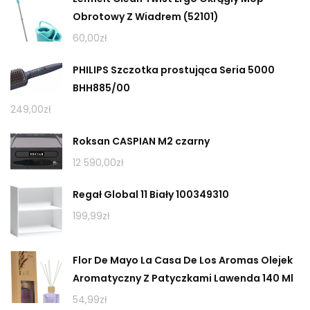
Obrotowy Z Wiadrem (52101)
60,00
zł
PHILIPS Szczotka prostująca Seria 5000
BHH885/00
249,00
zł
Roksan CASPIAN M2 czarny
12 590,00
zł
Regał Global 11 Biały 100349310
199,99
zł
Flor De Mayo La Casa De Los Aromas Olejek
Aromatyczny Z Patyczkami Lawenda 140 Ml
54,99
zł