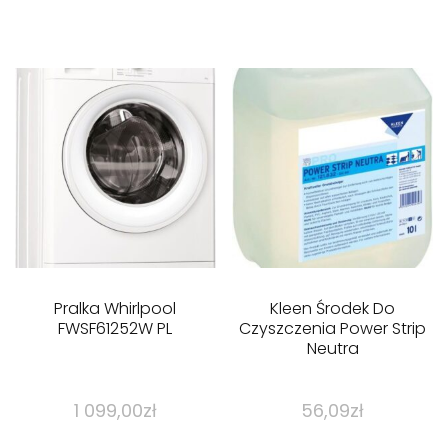
Pralka Whirlpool
Kleen Środek Do
FWSF61252W PL
Czyszczenia Power Strip
Neutra
1 099,00
zł
56,09
zł