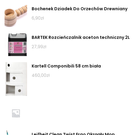
Bochenek Dziadek Do Orzechów Drewniany
6,90
zł
BARTEK Rozcieńczalnik aceton techniczny 2L
27,99
zł
Kartell Componibili 58 cm biała
460,00
zł
Leifheit Clean Twist Ergo Okrągły Mop