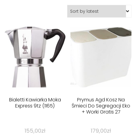
Bialetti Kawiarka Moka
Prymus Agd Kosz Na
Express 9tz (1165)
Śmieci Do Segregacji Eko
+ Worki Gratis 27
155,00
zł
179,00
zł