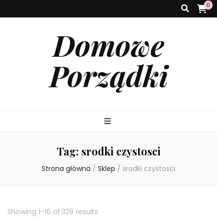
0
Domowe
Porządki
Tag:
srodki czystosci
Strona główna
/
Sklep
/
srodki czystosci
Showing 1–16 of 328 results