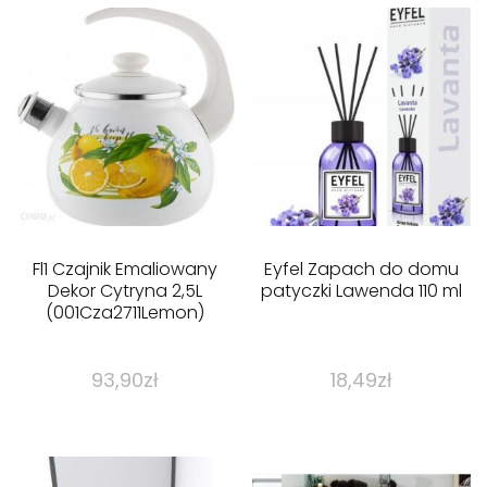
Fl1 Czajnik Emaliowany
Eyfel Zapach do domu
Dekor Cytryna 2,5L
patyczki Lawenda 110 ml
(001Cza2711Lemon)
93,90
zł
18,49
zł