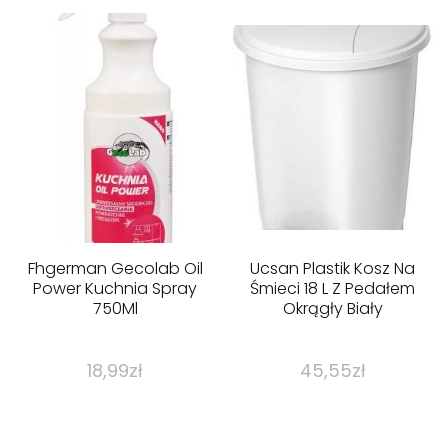
Fhgerman Gecolab Oil
Ucsan Plastik Kosz Na
Power Kuchnia Spray
Śmieci 18 L Z Pedałem
750Ml
Okrągły Biały
18,99
zł
45,55
zł