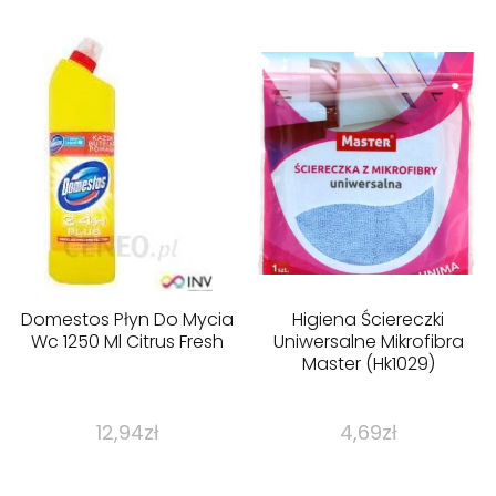
Domestos Płyn Do Mycia
Higiena Ściereczki
Wc 1250 Ml Citrus Fresh
Uniwersalne Mikrofibra
Master (Hk1029)
12,94
zł
4,69
zł