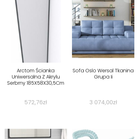
Arctom Ścianka
Sofa Oslo Wersal Tkanina
Uniwersalna Z Akrylu
Grupa Ii
Serbrny 185X58X30,5Cm
572,76
zł
3 074,00
zł