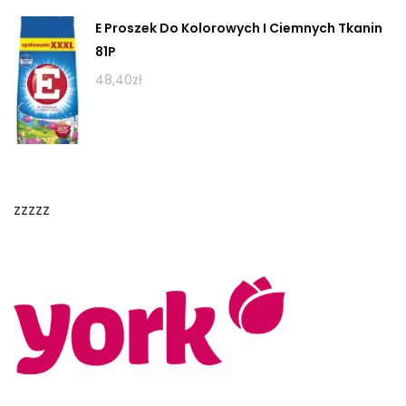
E Proszek Do Kolorowych I Ciemnych Tkanin
81P
48,40
zł
zzzzz