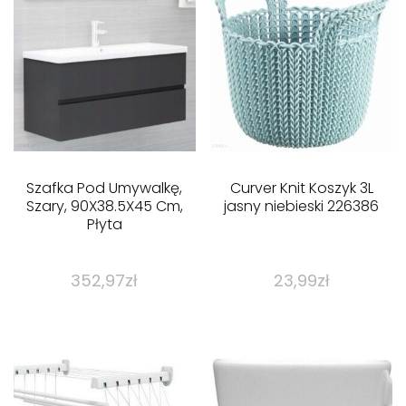
Szafka Pod Umywalkę,
Curver Knit Koszyk 3L
Szary, 90X38.5X45 Cm,
jasny niebieski 226386
Płyta
352,97
zł
23,99
zł