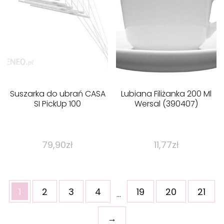
Suszarka do ubrań CASA
Lubiana Filiżanka 200 Ml
SI PickUp 100
Wersal (390407)
79,90
zł
11,77
zł
1
2
3
4
19
20
21
…
→