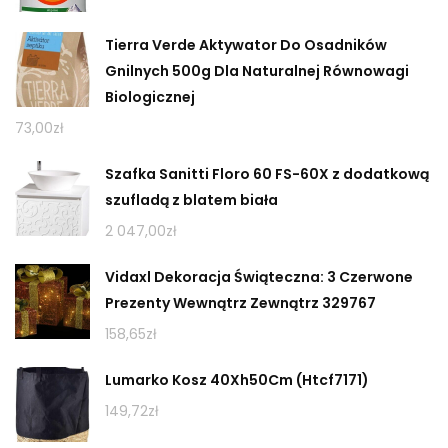
Tierra Verde Aktywator Do Osadników
Gnilnych 500g Dla Naturalnej Równowagi
Biologicznej
73,00
zł
Szafka Sanitti Floro 60 FS-60X z dodatkową
szufladą z blatem biała
2 047,00
zł
Vidaxl Dekoracja Świąteczna: 3 Czerwone
Prezenty Wewnątrz Zewnątrz 329767
158,65
zł
Lumarko Kosz 40Xh50Cm (Htcf7171)
149,72
zł