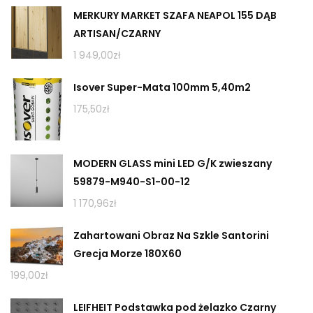
MERKURY MARKET SZAFA NEAPOL 155 DĄB
ARTISAN/CZARNY
1 949,00
zł
Isover Super-Mata 100mm 5,40m2
175,50
zł
MODERN GLASS mini LED G/K zwieszany
59879-M940-S1-00-12
1 170,96
zł
Zahartowani Obraz Na Szkle Santorini
Grecja Morze 180X60
199,00
zł
LEIFHEIT Podstawka pod żelazko Czarny