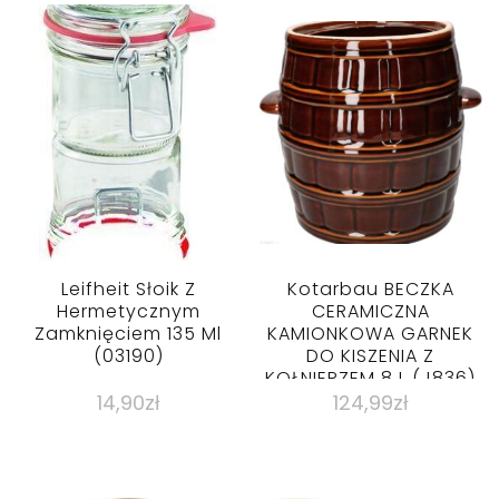
Leifheit Słoik Z
Kotarbau BECZKA
Hermetycznym
CERAMICZNA
Zamknięciem 135 Ml
KAMIONKOWA GARNEK
(03190)
DO KISZENIA Z
KOŁNIERZEM 8 L (J836)
14,90
zł
124,99
zł