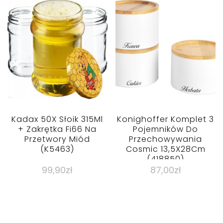
Kadax 50X Słoik 315Ml
Konighoffer Komplet 3
+ Zakrętka Fi66 Na
Pojemników Do
Przetwory Miód
Przechowywania
(K5463)
Cosmic 13,5X28Cm
(418850)
99,90
zł
87,00
zł