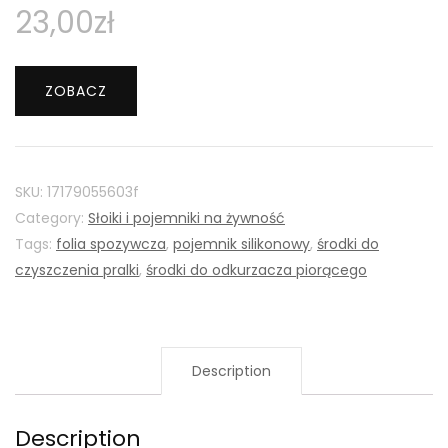
23,00
zł
ZOBACZ
SKU:
17179055603f
Category:
Słoiki i pojemniki na żywność
Tags:
folia spozywcza
,
pojemnik silikonowy
,
środki do
czyszczenia pralki
,
środki do odkurzacza piorącego
Description
Description