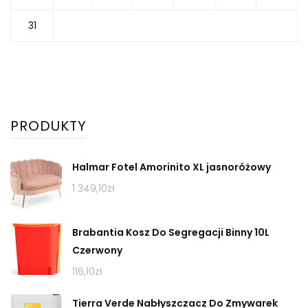
31
PRODUKTY
Halmar Fotel Amorinito XL jasnoróżowy
1 349,10
zł
Brabantia Kosz Do Segregacji Binny 10L
Czerwony
116,10
zł
Tierra Verde Nabłyszczacz Do Zmywarek