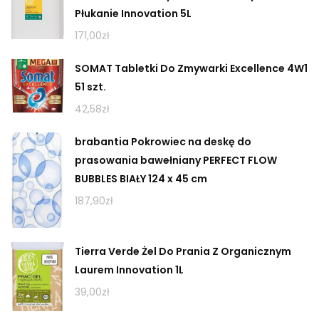
Płukanie Innovation 5L
171,00
zł
SOMAT Tabletki Do Zmywarki Excellence 4W1
51 szt.
42,58
zł
brabantia Pokrowiec na deskę do
prasowania bawełniany PERFECT FLOW
BUBBLES BIAŁY 124 x 45 cm
187,90
zł
Tierra Verde Żel Do Prania Z Organicznym
Laurem Innovation 1L
39,00
zł