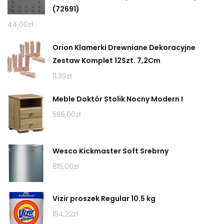
(72691)
44,00
zł
Orion Klamerki Drewniane Dekoracyjne
Zestaw Komplet 12Szt. 7,2Cm
11,39
zł
Meble Doktór Stolik Nocny Modern I
565,00
zł
Wesco Kickmaster Soft Srebrny
815,00
zł
Vizir proszek Regular 10.5 kg
154,22
zł