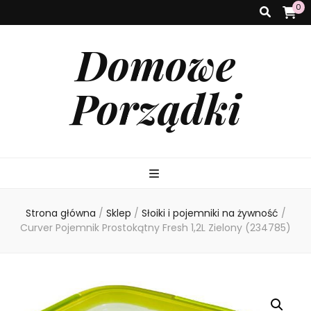
0
Domowe
Porządki
Strona główna
/
Sklep
/
Słoiki i pojemniki na żywność
/
Curver Pojemnik Prostokątny Fresh 1,2L Zielony (234785)