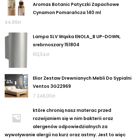
Aromas Botanic Patyczki Zapachowe
Cynamon Pomarańcza 140 ml
44,99
zł
Lampa SLV Wąska ENOLA_B UP-DOWN,
srebrnoszary 151804
612,54
zł
Elior Zestaw Drewnianych Mebli Do Sypialni
Ventos 3G22969
7 248,00
zł
które chronią nasz materac przed
rozwijaniem się w nim bakterii oraz
alergenów odpowiedzialnych za
wywoływanie alergii na kurz oraz astmy. Jest to więc