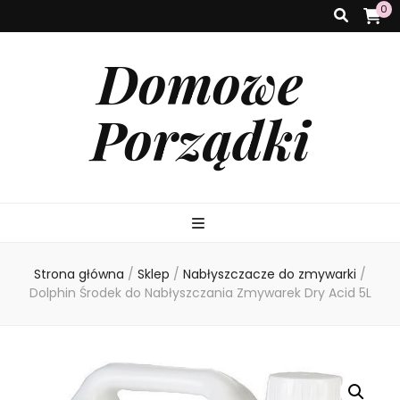
0
Domowe
Porządki
Strona główna
/
Sklep
/
Nabłyszczacze do zmywarki
/
Dolphin Środek do Nabłyszczania Zmywarek Dry Acid 5L