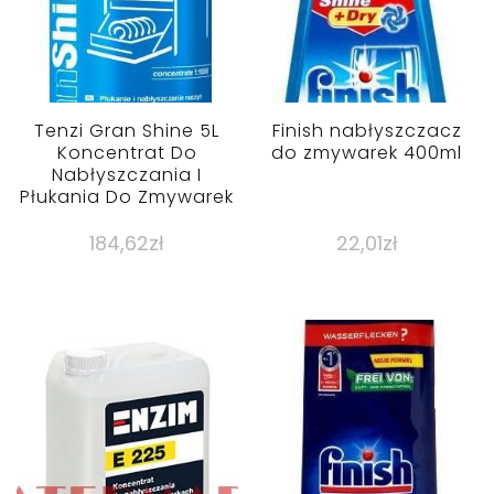
Tenzi Gran Shine 5L
Finish nabłyszczacz
Koncentrat Do
do zmywarek 400ml
Nabłyszczania I
Płukania Do Zmywarek
184,62
zł
22,01
zł