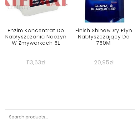
Enzim Koncentrat Do
Finish Shine&Dry Płyn
Nabłyszczania Naczyń
Nabłyszczający De
W Zmywarkach 5L
750Ml
113,63
zł
20,95
zł
Search
for: