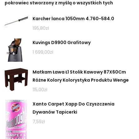
pokrowiec stworzony z myślą o wszystkich tych
Karcher lanca 1050mm 4.760-584.0
195,80
zł
Kuvings D9900 Grafitowy
1 699,00
zł
Matkam Ława Ł1 Stolik Kawowy 87X60Cm
Różne Kolory Kolorystyka Produktu Wenge
115,00
zł
Xanto Carpet Xapp Do Czyszczenia
Dywanów Tapicerki
7,59
zł