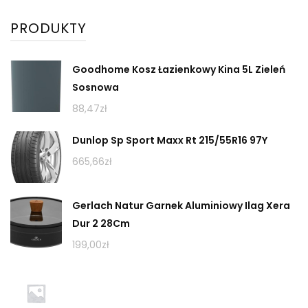
PRODUKTY
Goodhome Kosz Łazienkowy Kina 5L Zieleń
Sosnowa
88,47
zł
Dunlop Sp Sport Maxx Rt 215/55R16 97Y
665,66
zł
Gerlach Natur Garnek Aluminiowy Ilag Xera
Dur 2 28Cm
199,00
zł