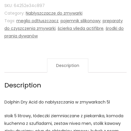
SKU:
64252e34c897
Category:
Nabłyszczacze do zmywarki
Tags:
meglio odtłuszczacz
,
pojemnik silikonowy
,
preparaty
do czyszczenia zmywarki
,
ścierka vileda actifibre
,
środki do
prania dywanów
Description
Description
Dolphin Dry Acid do nabłyszczania w zmywarkach 5l
słoik 5 litrowy, łódeczki ziemniaczane z piekarnika, komoda
kuchenna z szufladami, zestaw nivea men, stolik kawowy
złoty druciany, płyn do chłodnicy zimowy, kubek z psem,