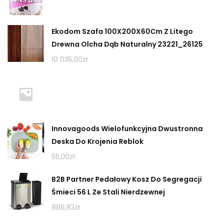
Ekodom Szafa 100X200X60Cm Z Litego
Drewna Olcha Dąb Naturalny 23221_26125
10 035,00
zł
Innovagoods Wielofunkcyjna Dwustronna
Deska Do Krojenia Reblok
55,00
zł
B2B Partner Pedałowy Kosz Do Segregacji
Śmieci 56 L Ze Stali Nierdzewnej
886,83
zł