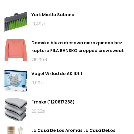
York Miotła Sabrina
13,49
zł
Damska bluza dresowa nierozpinana bez
kaptura FILA BANSKO cropped crew sweat
219,99
zł
Vogel Wkład do AK 101.1
9,99
zł
Franke (1120617288)
26,25
zł
La Casa De Los Aromas La Casa DeLos